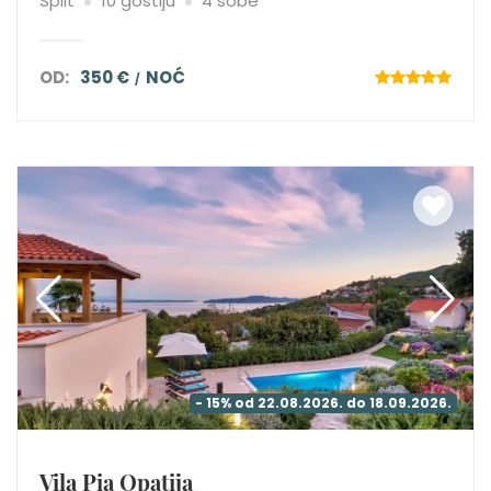
Split
10 gostiju
4 sobe
OD:
350 €
NOĆ
- 15% od 22.08.2026. do 18.09.2026.
Vila Pia Opatija