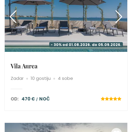
- 30% od 01.08.2026. do 05.09.2026.
Vila Aurea
Zadar
10 gostiju
4 sobe
OD:
470 €
NOĆ