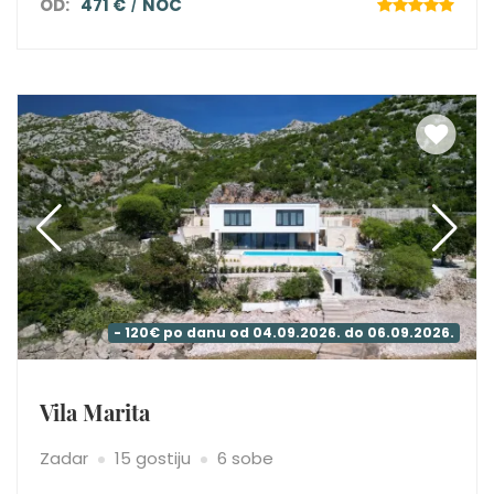
OD:
471 €
NOĆ
- 120€ po danu od 04.09.2026. do 06.09.2026.
Vila Marita
Zadar
15 gostiju
6 sobe