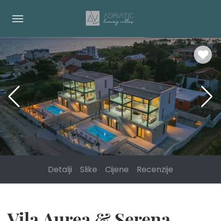
Detalji
Slike
Cijene
Recenzije
Vila Aurea & Serena