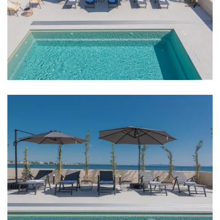
Perilica rublja
Sušilo za kosu
Pegla za robu
Ručnici
Kuhinja
Štednjak
Pećnica
Frižider