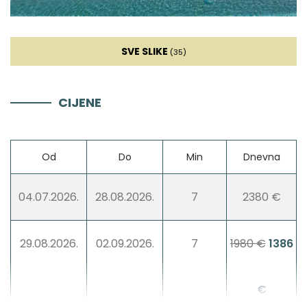
Kuhalo za vodu
SVE SLIKE
(35)
Toster
CIJENE
Perilica suđa
Ledomat
Od
Do
Min
Dnevna
Aparat za kavu
04.07.2026.
28.08.2026.
7
2380 €
Posuđe
29.08.2026.
02.09.2026.
7
1980 €
1386
Hranilica
€
Mikser