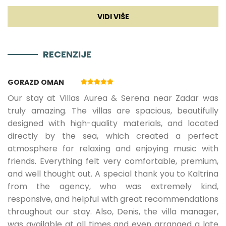
03.09.2026.
18.09.2026.
5
1500 €
Blender
RECENZIJE
19.09.2026.
18.12.2026.
5
1140 €
Dnevna soba
GORAZD OMAN
19.12.2026.
08.01.2027.
5
1280 €
Smart TV
Our stay at Villas Aurea & Serena near Zadar was
truly amazing. The villas are spacious, beautifully
Kauč na razvlačenje
designed with high-quality materials, and located
09.01.2027.
26.03.2027.
5
940 €
846 €
directly by the sea, which created a perfect
atmosphere for relaxing and enjoying music with
Zabava
27.03.2027.
04.06.2027.
5
1140 €
1026
friends. Everything felt very comfortable, premium,
and well thought out. A special thank you to Kaltrina
Igraća konzola
from the agency, who was extremely kind,
€
responsive, and helpful with great recommendations
Netflix
throughout our stay. Also, Denis, the villa manager,
was available at all times and even arranged a late