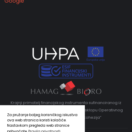
Google
Krajnji primatelj financijskog instrumenta sufinanciranog iz
Europskog fonda za regionalni razvoj u sklopu Operativnog
Za pružanje boljeg korisničkog iskustva
programa „Konkurentnost i kohezija”
ova web stranica koristi kolačiće.
Nastavkom pregleda web stranice
prihvaćate
Pravila privatnosti