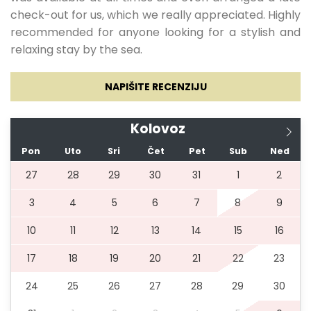
05.06.2027.
18.06.2027.
7
1500 €
1350
check-out for us, which we really appreciated. Highly
recommended for anyone looking for a stylish and
€
relaxing stay by the sea.
NAPIŠITE RECENZIJU
19.06.2027.
02.07.2027.
7
1980 €
1782
Kolovoz
€
Pon
Uto
Sri
Čet
Pet
Sub
Ned
27
28
29
30
31
1
2
03.07.2027.
27.08.2027.
7
2380 €
2142
3
4
5
6
7
8
9
10
11
12
13
14
15
16
€
17
18
19
20
21
22
23
28.08.2027.
01.09.2027.
7
1980 €
1782
24
25
26
27
28
29
30