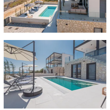
Soba 7: Bračni krevet: 1
Soba 8: Bračni krevet: 1
Klima u svakoj sobi
Krevetić za bebu
Posteljina
Kupaonice
Kupaonica 1: en suite, umivaonik, wc, tuš
Kupaonica 2: en suite, umivaonik, wc, tuš