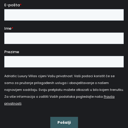
naknadu od 25 € po danu i po psu, koja se plaća
u gotovini pri dolasku