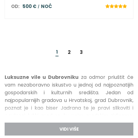
OD:
500 €
NOĆ
1
2
3
Luksuzne vile u Dubrovniku
za odmor priuštit će
vam nezaboravno iskustvo u jednoj od najpoznatijih
gospodarskih i kulturnih središta. Jedan od
najpopularnijih gradova u Hrvatskoj, grad Dubrovnik,
poznat je i kao biser Jadrana te je pravi slikoviti i
povijesni lučki grad sa čuvenim gradskim zidinama,
bogatom kulturnom baštinom i prepun je
znamenitosti koje morate posjetiti. No,
raskošne vile