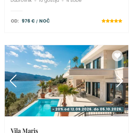
Dubrovnik
10 gostiju
4 sobe
OD:
976 €
NOĆ
- 20% od 12.09.2026. do 05.10.2026.
Vila Maris