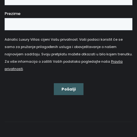
u luksuznoj vili u Dubrovniku i okolici nikad nije bio
dostupniji stoga je vrijeme da se opustite i pogledate
našu ponudu prekrasnih vila koje vam Dubrovnik nudi.
Zašto rezervirati jednu od
naših prekrasnih vila u
Dubrovniku?
Luksuzne vile za odmor koje Dubrovnik nudi sve su što
vam je potrebno za odmor u ovoj prekrasnoj
destinaciji za odmor koja privlači posjetitelje iz cijelog
svijeta. Odmor u vili najbolja je opcija ako želite spojiti
raskošnu udobnost s očaravajućom okolicom grada.
Iznajmljivanje jedne od naših vila za odmor za vaš
sljedeći odmor izbor je koji vam osigurava
savršen