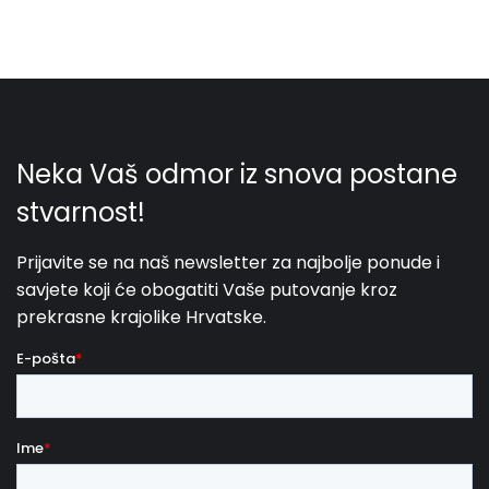
čine Dubrovnik još boljim mjestom za odmor
s
bazenom koji vam osigurava luksuzan odmor pun
privatnosti i opuštanja.
Nekad glavni grad Dubrovačke republike nudi veliki
broj luksuznih vila u gradu ili okolici Dubrovnika. Vile za
odmor nude sve što vam je potrebno za bezbrižan
odmor. Opremljene suvremenom tehnologijom,
modernim dizajnom i privatnim sadržajima poput
bazena, jacuzzija, saune, teretane, pa čak i sportskih
terena, ove vile najbolja su opcija za vaš sljedeći
odmor na Jadranskom moru. Grad Dubrovnik odlično
je povezan s ostalim europskim i svjetskim
gradovima stoga je posjet ovom prekrasnom gradu
doista jednostavan jer ovu destinaciju krasi i velik broj
letova. Vrijeme je lijepo u bilo koje vrijeme godine kao
i temperature koje ostaju visoke što je
karakteristično za ovu regiju, stoga je
idealna
destinacija
za one koji traže toplije krajeve. Odmor