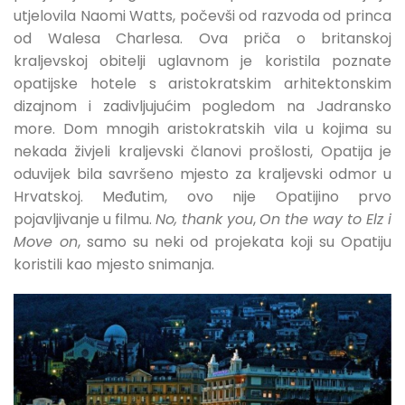
utjelovila Naomi Watts, počevši od razvoda od princa
od Walesa Charlesa. Ova priča o britanskoj
kraljevskoj obitelji uglavnom je koristila poznate
opatijske hotele s aristokratskim arhitektonskim
dizajnom i zadivljujućim pogledom na Jadransko
more. Dom mnogih aristokratskih vila u kojima su
nekada živjeli kraljevski članovi prošlosti, Opatija je
oduvijek bila savršeno mjesto za kraljevski odmor u
Hrvatskoj. Međutim, ovo nije Opatijino prvo
pojavljivanje u filmu.
No, thank you
,
On the way to Elz i
Move on
, samo su neki od projekata koji su Opatiju
koristili kao mjesto snimanja.