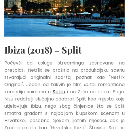
Ibiza (2018) – Split
Počevši od usluge streaminga zasnovane na
pretplati, Netflix se proširio na produkcijsku scenu
stvarajući originalni sadržaj poznat kao "Netflix
Original". Jedan od takvih je film
Ibiza
, romantična
komedija snimana u
Splitu
i na Zrću na otoku Pagu.
Nisu redatelji slučajno odabrali Split kao mjesto koje
utjelovljuje Ibizu, nego zbog činjenice što se Split
smatra gradom s najboljom klupskom scenom u
Hrvatskoj, posebno tijekom ljetnih mjeseci, dok je
Zrće poznato kao "Hrvatska Ibiza". Štoviše, Split je