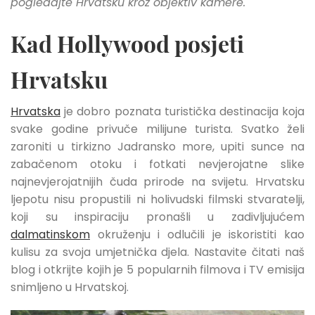
pogledajte Hrvatsku kroz objektiv kamere.
Kad Hollywood posjeti
Hrvatsku
Hrvatska
je dobro poznata turistička destinacija koja
svake godine privuče milijune turista. Svatko želi
zaroniti u tirkizno Jadransko more, upiti sunce na
zabačenom otoku i fotkati nevjerojatne slike
najnevjerojatnijih čuda prirode na svijetu. Hrvatsku
ljepotu nisu propustili ni holivudski filmski stvaratelji,
koji su inspiraciju pronašli u zadivljujućem
dalmatinskom
okruženju i odlučili je iskoristiti kao
kulisu za svoja umjetnička djela. Nastavite čitati naš
blog i otkrijte kojih je 5 popularnih filmova i TV emisija
snimljeno u Hrvatskoj.