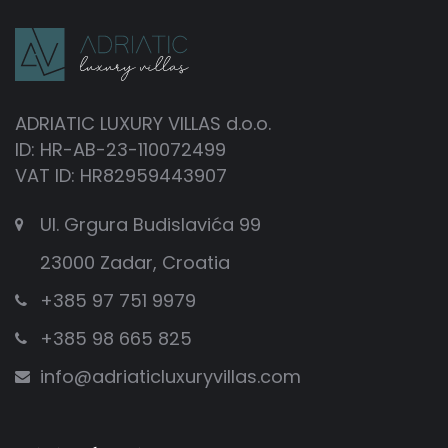
ADRIATIC LUXURY VILLAS d.o.o.
ID: HR-AB-23-110072499
VAT ID: HR82959443907
Ul. Grgura Budislavića 99
23000 Zadar, Croatia
+385 97 751 9979
+385 98 665 825
info@adriaticluxuryvillas.com