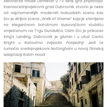
zlikovačke House Lannister u TV seriji
Igra prijastolja
.
Kasnosrednjovjekovni grad Dubrovnik stvorio je neke
od najznamenitijih modernih holivudskih scena kao
što je dirljiva scena „Walk of Shame“ koja je snimljena
na elegantnom baroknom isusovačkom stubištu
smještenom na Trgu Gundulića. Osim što je prikazao
King's Landing, Dubrovnik je glumio i u ulozi Canto
Bright u
Ratovima zvijezda: Posljednji Jedi
te
tumačio srednjovjekovni Nottingham u novoj filmskoj
adaptaciji
Robin Hood
.