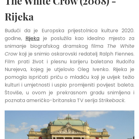
The White Crow (2008) -
Rijeka
Budući da je Europska prijestolnica kulture 2020.
godine,
Rijeka
je poslužila kao idealno mjesto za
snimanje biografskog dramskog filma
The White
Crow
koji je snimio oskarovski redatelj Ralph Fiennes.
Film prati život i plesnu karijeru baletana Rudolfa
Nurejeva, kojeg je utjelovio Oleg Ivenko. Rijeka je
pomogla ispričati priču o mladiću koji je uvijek težio
kulturi i umjetnosti i uspio promijeniti povijest baleta.
Štoviše, u ovom je prekrasnom gradu snimljena i
poznata američko-britanska TV serija
Strikeback
.