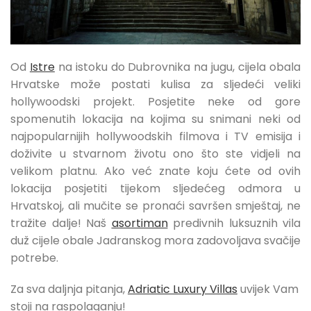
Od
Istre
na istoku do Dubrovnika na jugu, cijela obala
Hrvatske može postati kulisa za sljedeći veliki
hollywoodski projekt. Posjetite neke od gore
spomenutih lokacija na kojima su snimani neki od
najpopularnijih hollywoodskih filmova i TV emisija i
doživite u stvarnom životu ono što ste vidjeli na
velikom platnu. Ako već znate koju ćete od ovih
lokacija posjetiti tijekom sljedećeg odmora u
Hrvatskoj, ali mučite se pronaći savršen smještaj, ne
tražite dalje! Naš
asortiman
predivnih luksuznih vila
duž cijele obale Jadranskog mora zadovoljava svačije
potrebe.
Za sva daljnja pitanja,
Adriatic Luxury Villas
uvijek Vam
stoji na raspolaganju!