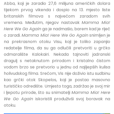
Abba, koji je zaradio 27,6 milijuna američkih dolara
tijekom prvog vikenda i dospio na 13. mjesto liste
britanskih filmova s ​​najvećom zaradom svih
vremena. Međutim, njegov nastavak
Mamma Mia!
Here We Go Again
ga je nadmašio, barem kad je riječ
o zaradi.
Mamma Mia! Here We Go Again
snimljen je
na prekrasnom otoku Visu, koji je toliko zapanjio
redatelje filma, da su ga odlučili pretvoriti u grčko
odmaralište Kalokairi. Nekada tajnoviti jadranski
dragulj s netaknutom prirodom i kristalno čistom
vodom brzo se pretvorio u jednu od najljepših kulisa
holivudskog filma. Srećom, Vis nije doživio istu sudbinu
kao grčki otok Skopelos, koji je postao masovno
turističko odredište. Umjesto toga, zadržao je svoj mir
i ljepotu prirode, što su snimatelji
Mamma Mia! Here
We Go Again
iskoristili produživši svoj boravak na
otoku.