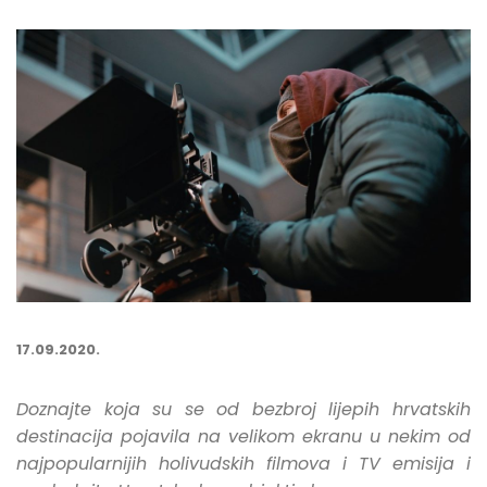
17.09.2020.
Doznajte koja su se od bezbroj lijepih hrvatskih
destinacija pojavila na velikom ekranu u nekim od
najpopularnijih holivudskih filmova i TV emisija i