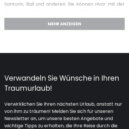
Santorin, Bali und anderen. Sie können Hvar mit der
Fähre oder dem Katamaran von Split aus erreichen,
denn sie liegt in der Nähe der berühmten
dalmatinischen Stadt, zwischen den Inseln Vis, Brac
und Korcula.
Hvar ist bekannt für sein kristallklares Meer, ein
mildes Mittelmeerklima und 2726 Sonnenstunden
pro Jahr, die von
ausgedehnten Lavendelfeldern,
wunderschönen Weinbergen und uralten
Olivenhainen
bedeckt sind, weshalb sie auch als
die
sonnenreichste Insel
bezeichnet wird. Berühmt für
ihre schönen Strände, die vielen Sonnenstunden und
das türkisfarbene Wasser ist Hvar ein idealer Ort für
einen Besuch an der Adriaküste und Urlaub in
Kroatien. Die reiche Geschichte und Kultur der Insel,
zu der auch ein Franziskanerkloster und einige der
ältesten Städte gehören, bieten Ihnen viel zu