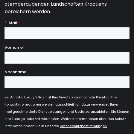
entdecken.
Aber diese Insel hat nicht nur malerische Buchten,
Pinienwälder und feine Kieselstrände zu bieten.
Entdecken Sie die luxuriöse Seite der Insel Hvar
und verbringen Sie Ihren Urlaub in einer unserer
Villen mit Pool auf Hvar Insel, die Ihren Urlaub
unvergesslich machen werden. Die sonnigste Insel
Kroatiens ist auch ein bekanntes luxuriöses
dalmatinisches Reiseziel, so dass es nicht
verwunderlich ist, dass es auch oft das Ziel von
berühmten Leuten und Prominenten ist. Eine
luxuriöse Unterkunft auf Hvar ist etwas, das Sie dieses
Jahr unbedingt erleben müssen!
Warum die Insel Hvar
besuchen?