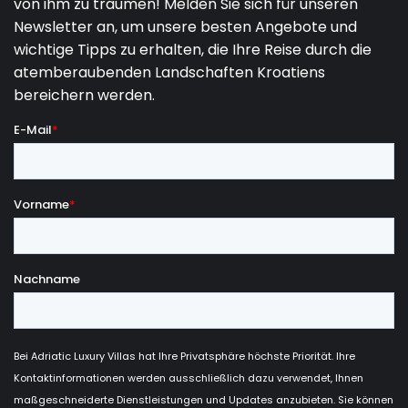
Triumphbogen der Sergi, der im korinthischen Stil mit
starken Einflüssen des Hellenismus und der Ästhetik
von Kleinasien, das achteckige Mausoleum in der
Nähe der Twin Gates und das Kleine römische
Theater. Darüber hinaus ist Pula für seine
Kunstszene
bekannt, weshalb Sie die Möglichkeit
haben, verschiedene einzigartige Museen, Galerien
und Ateliers zu besuchen, wie das Museum für
zeitgenössische Kunst Istriens, das MEMO Museum -
Museum für Alltag und gute Erinnerungen, das eine
Interaktives Multimedia-Display zur Darstellung des
Lebens von Anfang der 50er bis Ende der 80er Jahre
nutzt, Das Haus des istrischen Olivenöls, das die lange
istrische Tradition der Olivenölproduktion feiert, das
Kunstkafe Cvajner, das zwei sehr beliebte kroatische
Konzepte vereint: Kaffeetrinken und Kunst, der
Verudela Art Park, bestehend aus sieben Skulpturen
renommierter Bildhauer usw. Darüber hinaus