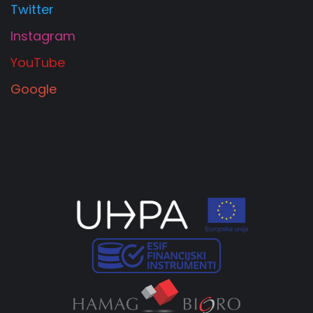
Twitter
- Museen, Galerien und andere künstlerische
Instagram
Attraktionen: Museum für zeitgenössische Kunst
Istriens, MEMO-Museum, Haus des istrischen
YouTube
Olivenöls, Kunstkafe Cvajner, Kunstpark Verudela
Google
usw.
- wunderschöne Parks: Lugo-Stute, Giardini, Šijana-
Wald, König Petar Krešimir IV-Park, Tito-Park,
Valeria-Park, Riva, Marinepark usw.
- wunderschöne Strände: Strand Zlatne stijene,
Strand Splendid, Strand Kanjon, Strand Verudela,
Strand Puntizela usw.
- eine Vielzahl von Sommerfesten: Pula-Karneval,
Visualia-Festival, Tage der Antike, Spectacvla
Antiqva usw.