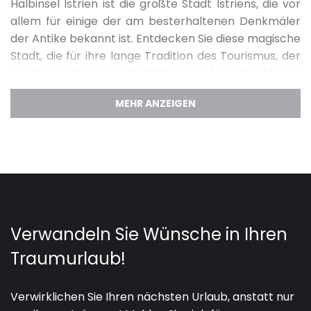
Halbinsel Istrien ist die größte Stadt Istriens, die vor
allem für einige der am besterhaltenen Denkmäler
der Antike bekannt ist. Entdecken Sie diese magische
Stadt, die für ihre lange Tradition des Tourismus, der
Weinherstellung, des Schiffbaus und des Fischfangs
bekannt ist, indem Sie die schönsten Luxusvillen mit
Pool in Pula für einen unvergesslichen Urlaub in
Kroatien buchen.
Begeben Sie sich auf ein einzigartiges Abenteuer
durch die Geschichte von Pula. Besuchen Sie eine der
sechs
größten römischen Arenen der Welt
- die
Amphitheater-Arena aus dem 1. Jahrhundert, die
auch heute noch während der Sommerfilmfestivals
in Betrieb ist. Neben dem Amphitheater sind einige
bemerkenswerte Denkmäler der Antike der
Augustustempel auf dem Forum, der der Göttin
Roma und dem Kaiser Augustus gewidmet ist, der