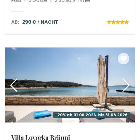
Pula
6 Gäste
3 Schlafzimmer
AB:
290 €
NACHT
- 20% ab 01.06.2026. bis 31.08.2026.
Villa Lovorka Brijuni