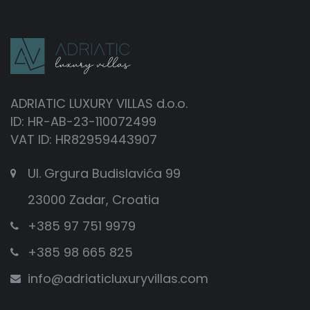
ADRIATIC LUXURY VILLAS d.o.o.
ID: HR-AB-23-110072499
VAT ID: HR82959443907
Ul. Grgura Budislavića 99
23000 Zadar, Croatia
+385 97 751 9979
+385 98 665 825
info@adriaticluxuryvillas.com