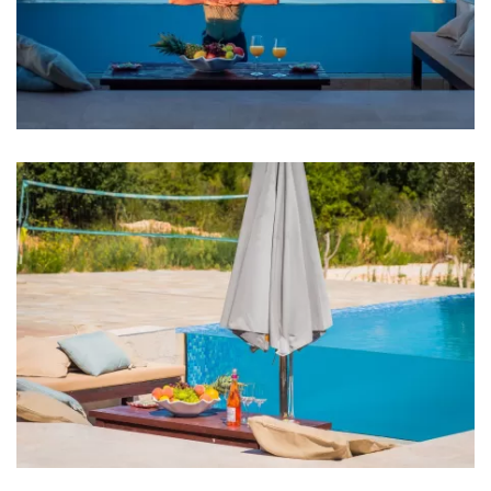
Herd
Ofen
Kühlschrank
Mikrowelle
Geschirrspüler
Kaffeemaschine
Wohnzimmer
Sofa