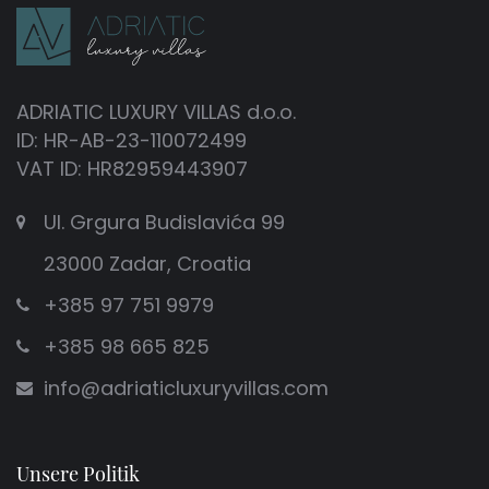
ADRIATIC LUXURY VILLAS d.o.o.
ID: HR-AB-23-110072499
VAT ID: HR82959443907
Ul. Grgura Budislavića 99
23000 Zadar, Croatia
+385 97 751 9979
+385 98 665 825
info@adriaticluxuryvillas.com
Unsere Politik