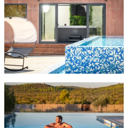
Badezimmer
Badezimmer 1: En suite, Waschbecken, Toilette,
Dusche
Badezimmer 2: En suite, Waschbecken, Toilette,
Dusche
Badezimmer 3: Waschbecken, Toilette, Dusche
Badezimmer 4: Waschbecken, Toilette, Dusche
Handtücher
Küche