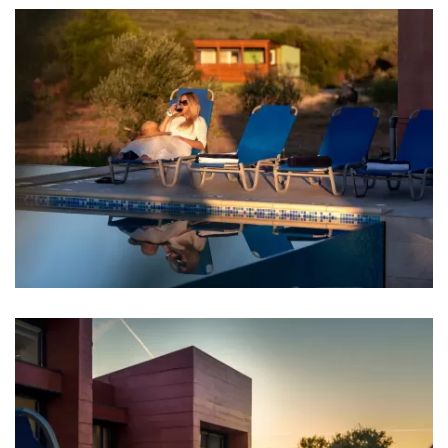
TV
Unterhaltung
Billard
Tischtennis
Spielkonsole
Darts
Badminton