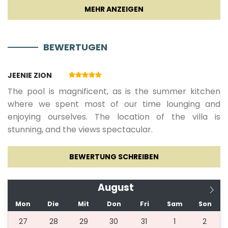
BEWERTUGEN
JEENIE ZION
The pool is magnificent, as is the summer kitchen
where we spent most of our time lounging and
enjoying ourselves. The location of the villa is
stunning, and the views spectacular.
BEWERTUNG SCHREIBEN
August
Mon
Die
Mit
Don
Fri
Sam
Son
27
28
29
30
31
1
2