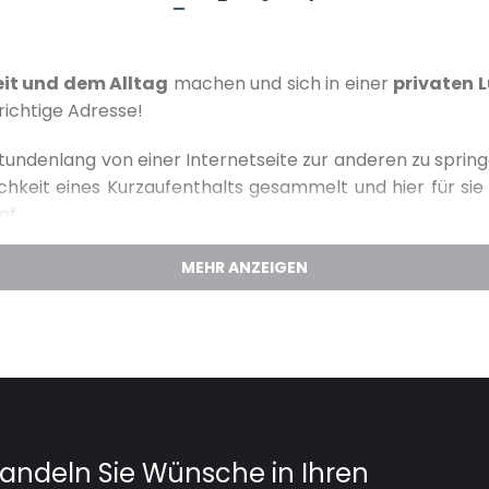
eit und dem Alltag
machen und sich in einer
privaten L
 richtige Adresse!
undenlang von einer Internetseite zur anderen zu springen
ichkeit eines Kurzaufenthalts gesammelt und hier für sie
nt.
 einen Mindestaufenthalt von 7 Tagen, aber auch hier gibt 
eißt also:
Ticket buchen, Tasche packen und sich ein
oatischen Adria.
Mit versteckten Buchten und Stränden,
 kristallklaren Meer. Wollen Sie sich einfach mal eine 
hren Sommerurlaub warten oder kostbare Urlaubstage verl
 ausruhen und die Batterie wieder aufladen und am Sonnta
,
ein Wochenende am Meer und das beruhigende Raus
u übertreffen. Oder?
Genießen Sie die angenehmen Sonn
Wellnessbereich
, wie der
Sauna
und dem
Whirlpool
, ein