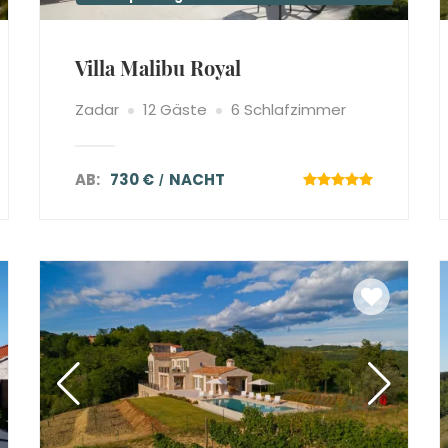
Villa Malibu Royal
Zadar
12 Gäste
6 Schlafzimmer
AB:
730 €
NACHT