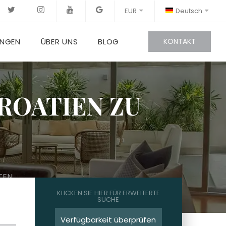
EUR
Deutsch
UNGEN
ÜBER UNS
BLOG
KONTAKT
ROATIEN ZU
TEN
KLICKEN SIE HIER FÜR ERWEITERTE
SUCHE
Verfügbarkeit überprüfen