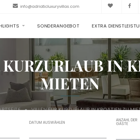
info@adriaticluxuryvillas.com
HLIGHTS
SONDERANGEBOT
EXTRA DIENSTLEIST
R KURZURLAUB IN K
MIETEN
ARTSEITE
VILLEN FÜR KURZURLAUB IN KROATIEN ZU MIE
ANZAHL DER
DATUM AUSWÄHLEN
GÄSTE