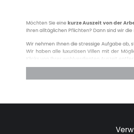
Möchten Sie eine
kurze Auszeit von der Arb
Ihren alltäglichen Pflichten? Dann sind wir die
Wir nehmen Ihnen die stressige Aufgabe ab, st
Wir haben alle luxuriösen Villen mit der Mögl
Klicks von Ihrer wohlverdienten Auszeit entfer
In der Regel haben die Luxusvillen in Kroatien
kürzere Aufenthalte willkommen heißen. Das h
irgendwo, sondern
an der faszinierenden kr
mediterraner Natur und einem atemberaubenden
Abstand nehmen, dann müssen Sie nicht auf I
legen. Freitagabend in den Flieger, die Seele
neue Woche kommen. Geben wir doch mal zu
Energie für die neue Woche gibt, sind kaum z
entspannen Sie im privaten Pool oder im 