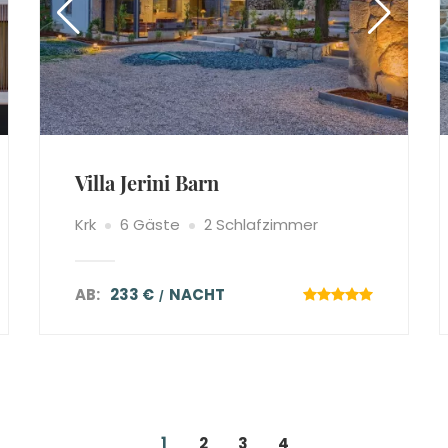
Villa Jerini Barn
Krk
6 Gäste
2 Schlafzimmer
AB:
233 €
NACHT
1
2
3
4