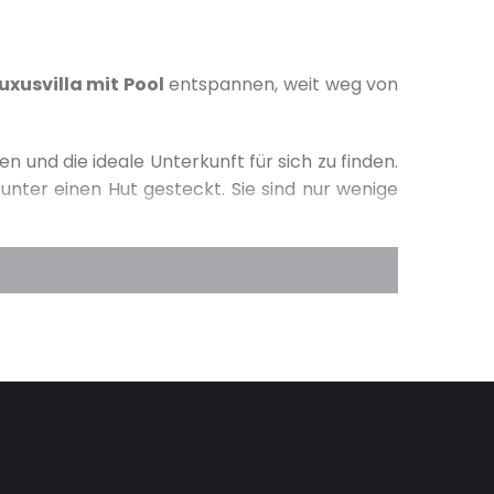
uxusvilla mit Pool
entspannen, weit weg von
 und die ideale Unterkunft für sich zu finden.
 unter einen Hut gesteckt. Sie sind nur wenige
es Ausnahmen - die Villen, die Sie auch für
fach mal eine Pause gönnen.
Und das nicht
 unzähligen Inseln, wunderschöner
Auszeit gönnen und von der Alltags-Routine
ieren oder alle Verantwortlichkeiten auf Eis
g wieder zurück. Dann kann auch gerne die
chen der Wellen,
das Ihnen die nötige
enstrahlen auf der ruhigen Terrasse
oder
fach mal Stress und Sorgen vergessen, indem