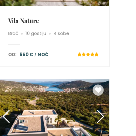
Vila Nature
Brač
10 gostiju
4 sobe
OD:
650 €
NOĆ