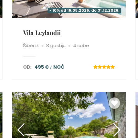
- 10% od 16.05.2026. do 31.12.2026.
Vila Leylandii
Šibenik
8 gostiju
4 sobe
OD:
495 €
NOĆ