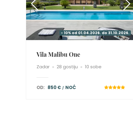
- 10% od 01.04.2026. do 31.10.2026.
Vila Malibu One
Zadar
28 gostiju
10 sobe
OD:
850 €
NOĆ