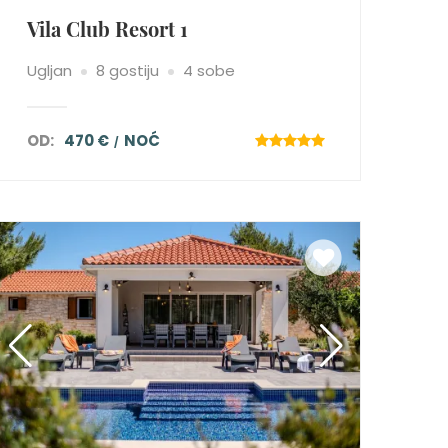
Vila Club Resort 1
Ugljan
8 gostiju
4 sobe
OD:
470 €
NOĆ