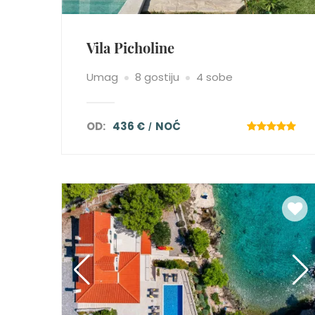
Vila Picholine
Umag
8 gostiju
4 sobe
OD:
436 €
NOĆ