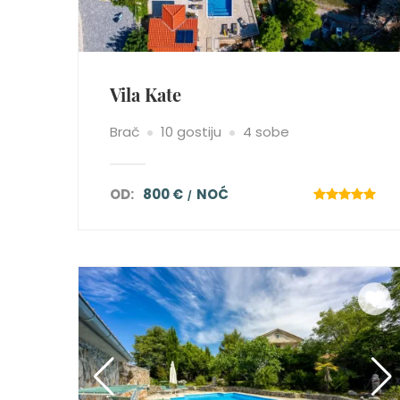
Vila Kate
Brač
10 gostiju
4 sobe
OD:
800 €
NOĆ