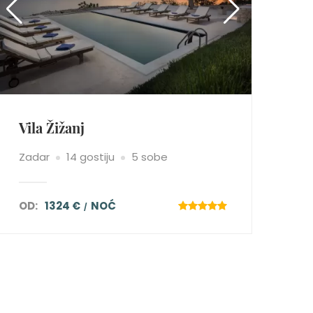
Vila Žižanj
Zadar
14 gostiju
5 sobe
OD:
1324 €
NOĆ