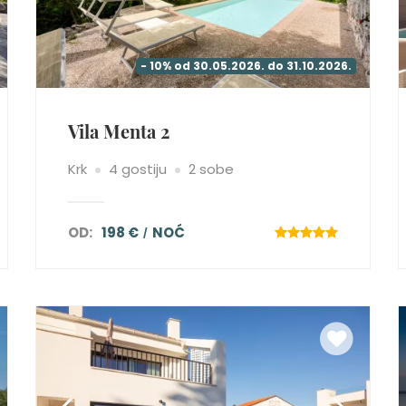
- 10% od 30.05.2026. do 31.10.2026.
Vila Menta 2
Krk
4 gostiju
2 sobe
OD:
198 €
NOĆ