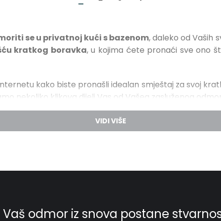
moriti se u privatnoj kući s bazenom
, daleko od Vaših
šću kratkog boravka
, u kojima ćete pronaći sve ono š
internetu kako biste pronašli idealan smještaj za svoj krat
 Samo nekoliko klikova dijeli Vas od Vašeg zasluženog odmo
će unajmiti uz minimalni boravak od 7 dana, postoje i 
ga, ne morate čekati ljeto ili moliti poslodavca da Vam 
 privatnosti i miru na prekrasnoj hrvatskoj obali
k
m prirodom i kristalno čistim morem oduzima dah. Prizn
ati energiju za novi tjedan.
Upijajte sunčeve zrake n
i jacuzzi
zaboravit ćete na stres i brige prepuštajući se
omantični vikend sa voljenom osobom
, bilo da se radi
,
prekrasna priroda
,
čaša pjenušca uz opuštanje u 