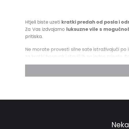
Htjeli biste uzeti
kratki predah od posla i od
Za Vas izdvajamo
luksuzne vile s mogućno
pritiska.
Ne morate provesti silne sate istraživajući po 
za kratki boravak i stavili ih na jedno mjesto.
Iako je većinu luksuznih vila s bazenom mogu
stresa zbog posla i želite se maknuti od sve
prvim letom i provedite vikend potpunoj
bezbrojnim otocima, prekrasnom mediteransko
more i umirujući šum valova
koji će Vam d
bazenu
, a uz
spa sadržaje kao što su sauna 
Vile za kratki boravak odlična su opcija i za
r
negdje zajedno otputovati.
Privatnost
,
mir