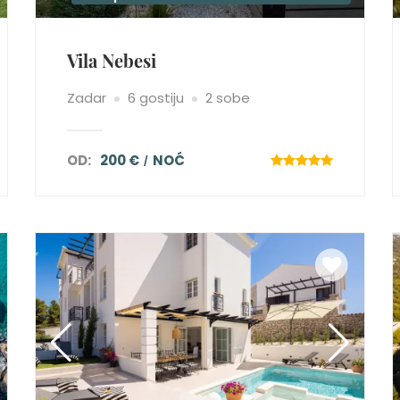
Vila Nebesi
Zadar
6 gostiju
2 sobe
OD:
200 €
NOĆ