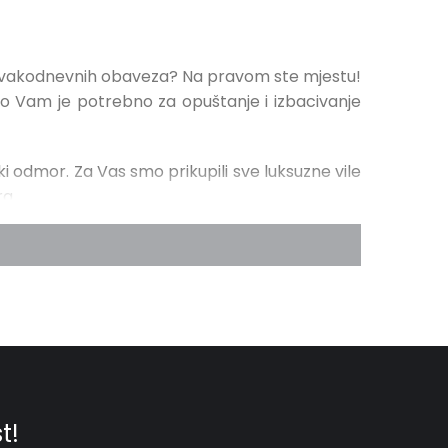
 svakodnevnih obaveza? Na pravom ste mjestu!
to Vam je potrebno za opuštanje i izbacivanje
ki odmor. Za Vas smo prikupili sve luksuzne vile
ra.
one koje nude kraće boravke. Ako Vam je dosta
da godišnji odmor.
Spakirajte kofere, dođite
oja sa svojim skrivenim uvalama i plažama,
ajte, teško je nadmašiti
vikend proveden uz
a mirnoj terasi
ili se
opustite u privatnom
 blagodatima luksuza.
 o obilježavanju godišnjice ili jednostavno želite
jacuzziju
,
zalasci sunca uz more
, može li