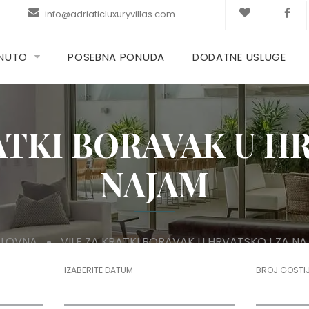
info@adriaticluxuryvillas.com
KNUTO
POSEBNA PONUDA
DODATNE USLUGE
ATKI BORAVAK U H
NAJAM
SLOVNA
VILE ZA KRATKI BORAVAK U HRVATSKOJ ZA N
IZABERITE DATUM
BROJ GOSTI