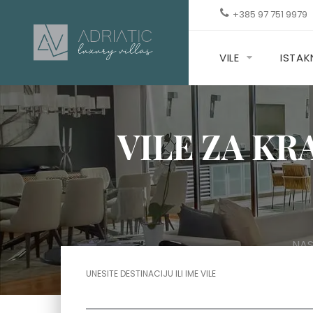
+385 97 751 9979
VILE
ISTA
VILE ZA KR
NA
UNESITE DESTINACIJU ILI IME VILE