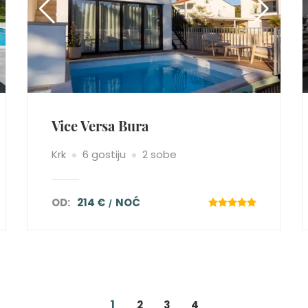
Vice Versa Bura
Krk
6 gostiju
2 sobe
OD:
214 €
NOĆ
1
2
3
4