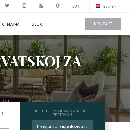
EUR
Hrvatski
O NAMA
BLOG
KONTAKT
RVATSKOJ ZA
AJAM
KLIKNITE OVDJE ZA NAPREDNU
JU
PRETRAGU
Provjerite raspoloživost