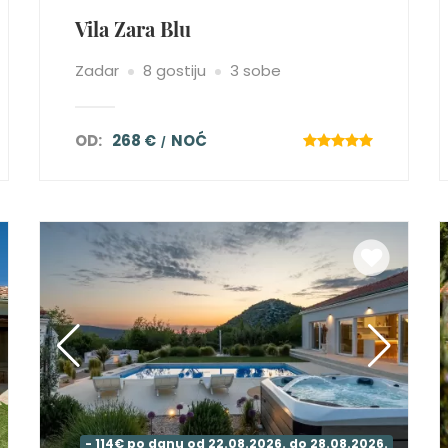
Vila Zara Blu
Zadar
8 gostiju
3 sobe
OD:
268 €
NOĆ
- 114€ po danu od 22.08.2026. do 28.08.2026.