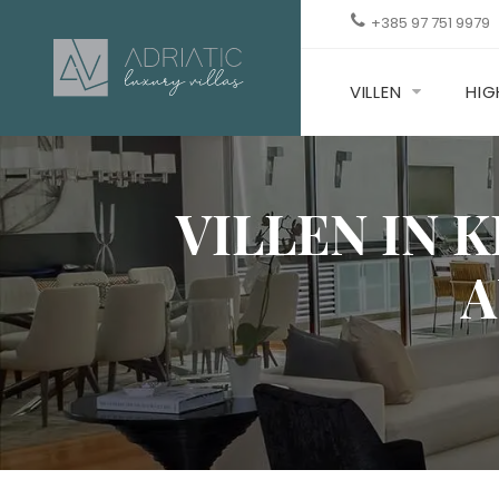
+385 97 751 9979
VILLEN
HIG
VILLEN IN 
A