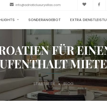
info@adriaticluxuryvillas.com
HLIGHTS
SONDERANGEBOT
EXTRA DIENSTLEIST
KROATIEN FÜR EIN
UFENTHALT MIET
STARTSEITE
BLOG