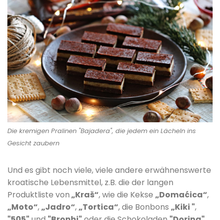
Die kremigen Pralinen "Bajadera", die jedem ein Lächeln ins
Gesicht zaubern
Und es gibt noch viele, viele andere erwähnenswerte
kroatische Lebensmittel, z.B. die der langen
Produktliste von
„Kraš“
, wie die Kekse
„Domaćica“
,
„Moto“
,
„Jadro“
,
„Tortica“
, die Bonbons
„Kiki "
,
"505"
und
"Bronhi"
oder die Schokoladen
"Dorina"
,