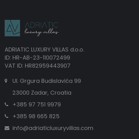
ADRIATIC LUXURY VILLAS d.o.o.
ID: HR-AB-23-110072499
VAT ID: HR82959443907
Ul. Grgura Budislavića 99
23000 Zadar, Croatia
+385 97 751 9979
+385 98 665 825
info@adriaticluxuryvillas.com