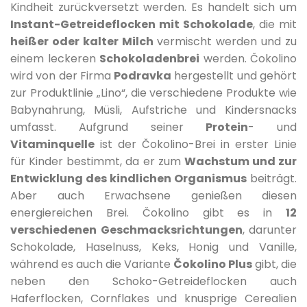
Kindheit zurückversetzt werden. Es handelt sich um
Instant-Getreideflocken mit Schokolade
, die mit
heißer oder kalter Milch
vermischt werden und zu
einem leckeren
Schokoladenbrei
werden. Čokolino
wird von der Firma
Podravka
hergestellt und gehört
zur Produktlinie „Lino“, die verschiedene Produkte wie
Babynahrung, Müsli, Aufstriche und Kindersnacks
umfasst. Aufgrund seiner
Protein
- und
Vitaminquelle
ist der Čokolino-Brei in erster Linie
für Kinder bestimmt, da er zum
Wachstum und zur
Entwicklung des kindlichen Organismus
beiträgt.
Aber auch Erwachsene genießen diesen
energiereichen Brei. Čokolino gibt es in
12
verschiedenen Geschmacksrichtungen
, darunter
Schokolade, Haselnuss, Keks, Honig und Vanille,
während es auch die Variante
Čokolino Plus
gibt, die
neben den Schoko-Getreideflocken auch
Haferflocken, Cornflakes und knusprige Cerealien