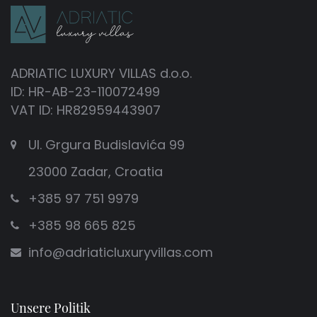
ADRIATIC LUXURY VILLAS d.o.o.
ID: HR-AB-23-110072499
VAT ID: HR82959443907
Ul. Grgura Budislavića 99
23000 Zadar, Croatia
+385 97 751 9979
+385 98 665 825
info@adriaticluxuryvillas.com
Unsere Politik