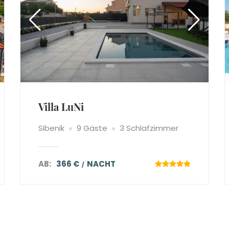
Villa LuNi
Sibenik
9 Gäste
3 Schlafzimmer
AB:
366 €
NACHT