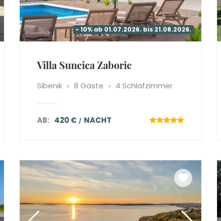
- 10% ab 01.07.2026. bis 21.08.2026.
Villa Suncica Zaboric
Sibenik
8 Gäste
4 Schlafzimmer
AB:
420 €
NACHT