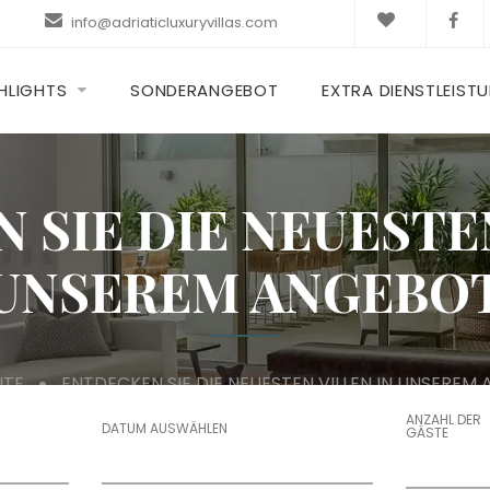
info@adriaticluxuryvillas.com
HLIGHTS
SONDERANGEBOT
EXTRA DIENSTLEIST
 SIE DIE NEUESTEN
UNSEREM ANGEBO
ITE
ENTDECKEN SIE DIE NEUESTEN VILLEN IN UNSEREM
ANZAHL DER
DATUM AUSWÄHLEN
GÄSTE