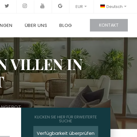
EUR
Deutsch
UNGEN
ÜBER UNS
BLOG
KONTAKT
 VILLEN IN
T
 ANGEBOT
KLICKEN SIE HIER FÜR ERWEITERTE
SUCHE
Verfügbarkeit überprüfen