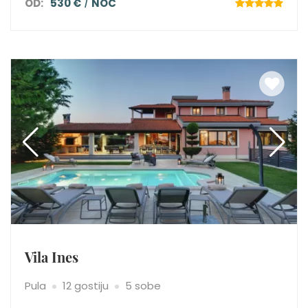
OD:
530 €
NOĆ
Vila Ines
Pula
12 gostiju
5 sobe