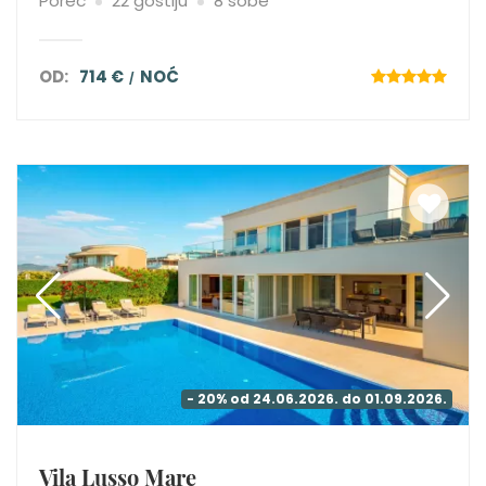
Poreč
22 gostiju
8 sobe
OD:
714 €
NOĆ
- 20% od 24.06.2026. do 01.09.2026.
Vila Lusso Mare