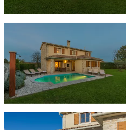
Kafić: 20 km
Noćni klub: 20 km
Casino: 30 km
Centar grada: 20 km
Ljekarna: 6 km
Bolnica: 20 km
Trgovina: 3 km
Supermarket: 7 km