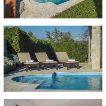
Sobe
Soba 1: Bračni krevet: 1
Soba 2: Bračni krevet: 1
Soba 3: Bračni krevet: 1
Soba 4: Krevet za jednu osobu: 2
Klima u svakoj sobi
TV u svakoj sobi