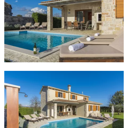
Banka: 6 km
Bankomat: 6 km
Autobusna stanica: 300 m
Autobusni kolodvor: 20 km
Marina: 25 km
Trajektna luka: 25 km
Zračna luka: Pula Airport 25 km
Autocesta: 10 km