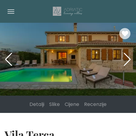
Detalji
Slike
Cijene
Recenzije
Vila Terca