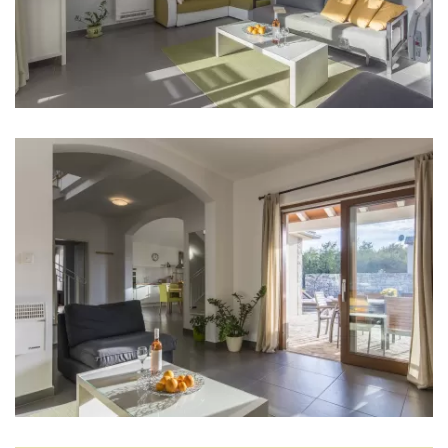
Pegla za robu
Ručnici
Kuhinja
Štednjak
Pećnica
Frižider
Mikrovalna
Kuhalo za vodu