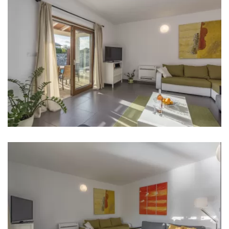
Krevetić za bebu
Posteljina
Kupaonice
Kupaonica 1: en suite, umivaonik, wc, tuš
Kupaonica 2: en suite, umivaonik, wc, tuš
Kupaonica 3: en suite, umivaonik, wc, tuš
Perilica rublja
Sušilo za kosu