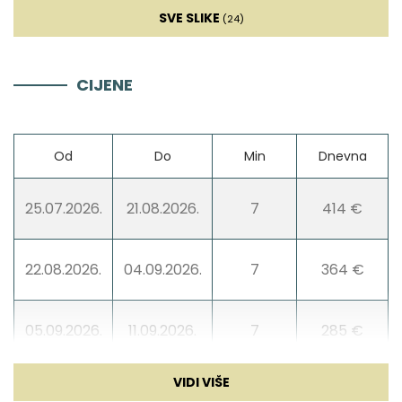
SVE SLIKE
(24)
Toster
CIJENE
Perilica suđa
Aparat za kavu
Od
Do
Min
Dnevna
Posuđe
25.07.2026.
21.08.2026.
7
414 €
Hranilica
22.08.2026.
04.09.2026.
7
364 €
Dnevna soba
05.09.2026.
11.09.2026.
7
285 €
Sat TV
12.09.2026.
25.12.2026.
5
168 €