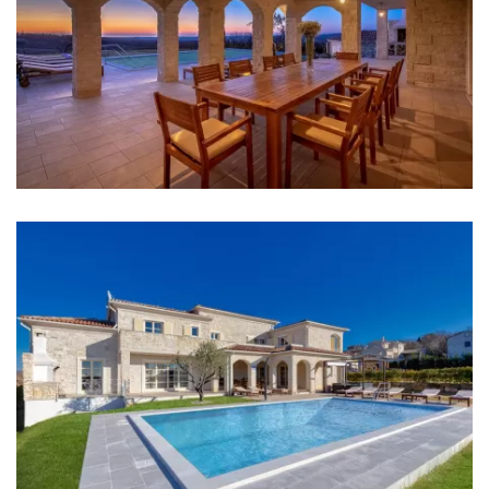
Kupaonica 2: en suite, umivaonik, wc, tuš, bide
Kupaonica 3: umivaonik, wc, bide, kada
Kupaonica 4: umivaonik, wc, kada, bide
Kupaonica 5: umivaonik, wc
Perilica rublja
Sušilica rublja
Sušilo za kosu
Pegla za robu