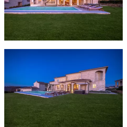
Restoran: 6,8 km
Centar grada: 12 km
Trgovina: 1 km
Supermarket: 1 km
Zračna luka: Pula Airport 35 km
Sobe
Soba 1: Bračni krevet: 1
Soba 2: Bračni krevet: 1