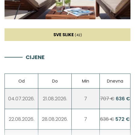
Kauč
Sat TV
SVE SLIKE
(42)
Kamin
CIJENE
Kauč na razvlačenje
Od
Do
Min
Dnevna
Zabava
04.07.2026.
21.08.2026.
7
707 €
636 €
Biljar
22.08.2026.
28.08.2026.
7
636 €
572 €
Stolni nogomet