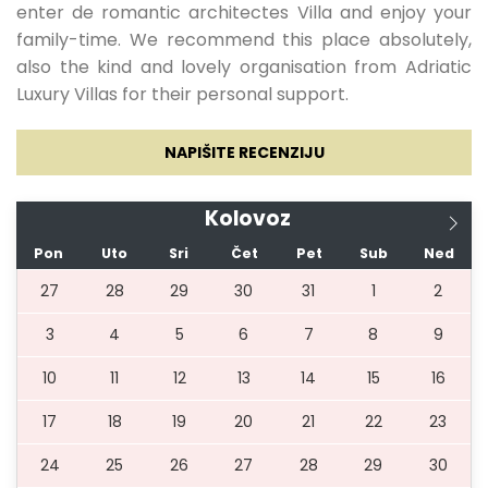
enter de romantic architectes Villa and enjoy your
family-time. We recommend this place absolutely,
03.07.2027.
20.08.2027.
7
707 €
also the kind and lovely organisation from Adriatic
Luxury Villas for their personal support.
21.08.2027.
27.08.2027.
7
636 €
NAPIŠITE RECENZIJU
28.08.2027.
03.09.2027.
7
536 €
Kolovoz
Pon
Uto
Sri
Čet
Pet
Sub
Ned
04.09.2027.
17.09.2027.
7
429 €
27
28
29
30
31
1
2
3
4
5
6
7
8
9
18.09.2027.
09.10.2027.
7
357 €
10
11
12
13
14
15
16
17
18
19
20
21
22
23
24
25
26
27
28
29
30