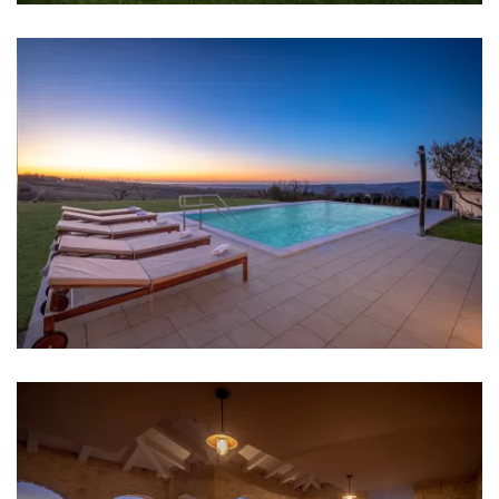
Soba 3: Bračni krevet: 1
Soba 4: Bračni krevet: 1
Klima u svakoj sobi
Krevetić za bebu
Posteljina
Kupaonice
Kupaonica 1: en suite, umivaonik, wc, tuš, bide