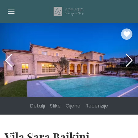
Detalji
Slike
Cijene
Recenzije
Vila Sara Bajkini