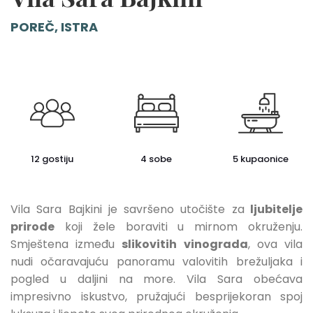
POREČ, ISTRA
12 gostiju
4 sobe
5 kupaonice
Vila Sara Bajkini je savršeno utočište za
ljubitelje
prirode
koji žele boraviti u mirnom okruženju.
Smještena između
slikovitih vinograda
, ova vila
nudi očaravajuću panoramu valovitih brežuljaka i
pogled u daljini na more. Vila Sara obećava
impresivno iskustvo, pružajući besprijekoran spoj