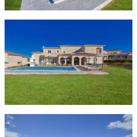
Ručnici
Kuhinja
Štednjak
Pećnica
Frižider
Mikrovalna
Kuhalo za vodu
Toster