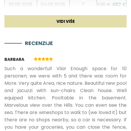
Pikado
29.08.2026.
04.09.2026.
7
536 €
482 €
05.09.2026.
18.09.2026.
7
429 €
386 €
RECENZIJE
19.09.2026.
10.10.2026.
7
357 €
321 €
BARBARA
10.04.2027.
14.05.2027.
7
377 €
Such a wonderfull Vila! Enough space for 10
personen; we were with 5 and there was room for
More. Very quite Area, nice nature. Beautiful new pool
15.05.2027.
28.05.2027.
7
429 €
and jacuzzi with sun-chairs. Clean house. Well
equiped kitchen. Pooltable in the basement.
29.05.2027.
25.06.2027.
7
500 €
Marvelous view over the Hills. You can even see the
sea. There are wineshops to walk to (we loved it) but
there are no shops nearby, so a car is necessary. If
26.06.2027.
02.07.2027.
7
643 €
you have your groceries, you can close the fence,