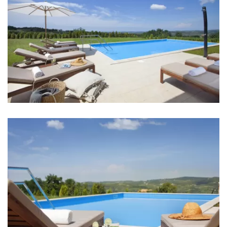
Perilica suđa
Ledomat
Aparat za kavu
Posuđe
Hranilica
Mikser
Blender
Dnevna soba