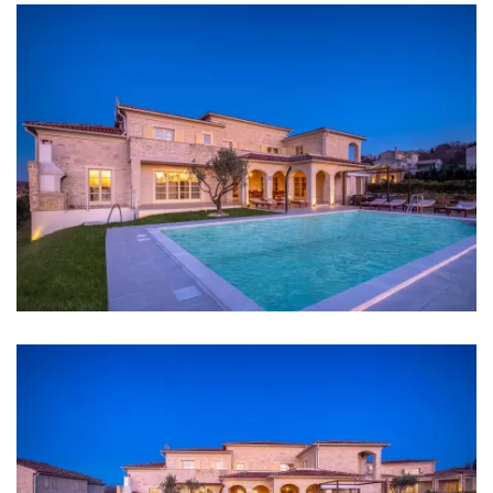
Klima
Grijanje
Internet
Kompletno ograđeno
Roštilj
Udaljenosti
More: 12 km
Plaža: Poreč 12 km