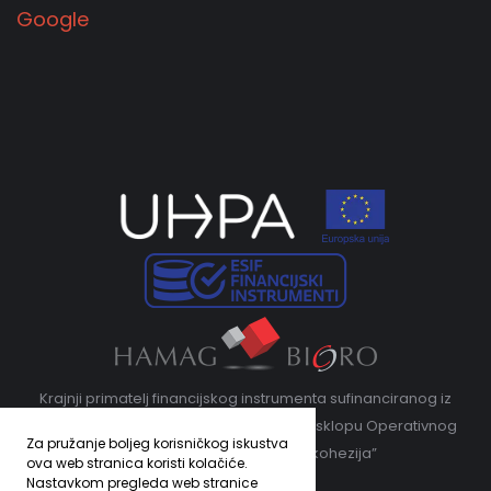
Google
Krajnji primatelj financijskog instrumenta sufinanciranog iz
Europskog fonda za regionalni razvoj u sklopu Operativnog
Za pružanje boljeg korisničkog iskustva
programa „Konkurentnost i kohezija”
ova web stranica koristi kolačiće.
Nastavkom pregleda web stranice