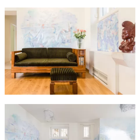
Kupaonica 5: en suite, umivaonik, wc, tuš
Kupaonica 6: en suite, umivaonik, wc, tuš
Kupaonica 7: umivaonik, wc, tuš
Perilica rublja
Sušilica rublja
Sušilo za kosu
Pegla za robu
Ručnici