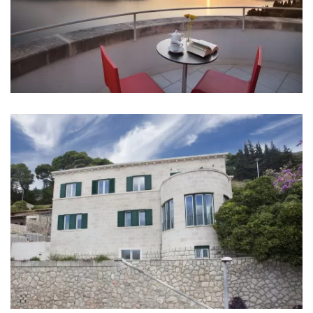
Klima u svakoj sobi
Krevetić za bebu
Posteljina
Kupaonice
Kupaonica 1: en suite, umivaonik, wc, kada
Kupaonica 2: en suite, umivaonik, wc, kada
Kupaonica 3: en suite, umivaonik, wc, kada
Kupaonica 4: en suite, umivaonik, wc, kada