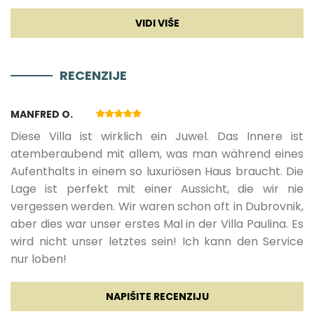
Sat TV
01.12.2026.
31.03.2027.
7
1500 €
Smart TV
RECENZIJE
Zabava
MANFRED O.
Igraća konzola
Diese Villa ist wirklich ein Juwel. Das Innere ist
atemberaubend mit allem, was man während eines
Aufenthalts in einem so luxuriösen Haus braucht. Die
Lage ist perfekt mit einer Aussicht, die wir nie
vergessen werden. Wir waren schon oft in Dubrovnik,
aber dies war unser erstes Mal in der Villa Paulina. Es
wird nicht unser letztes sein! Ich kann den Service
nur loben!
NAPIŠITE RECENZIJU