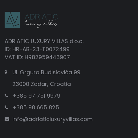
ADRIATIC LUXURY VILLAS d.o.o.
ID: HR-AB-23-110072499
VAT ID: HR82959443907
Ul. Grgura Budislavića 99
23000 Zadar, Croatia
+385 97 751 9979
+385 98 665 825
info@adriaticluxuryvillas.com