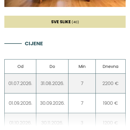
Ledomat
SVE SLIKE
(40)
Aparat za kavu
CIJENE
Posuđe
Hranilica
Od
Do
Min
Dnevna
Hladnjak za vino
01.07.2026.
31.08.2026.
7
2200 €
Dnevna soba
01.09.2026.
30.09.2026.
7
1900 €
Kauč
01.10.2026.
30.11.2026.
3
1200 €