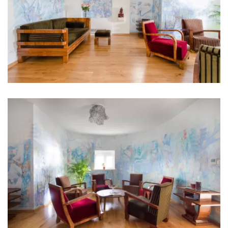
Kuhinja
Štednjak
Pećnica
Frižider
Mikrovalna
Kuhalo za vodu
Toster
Perilica suđa