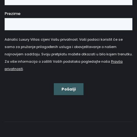
vezom u Hrvatskoj:
- odmor s maksimalnim luksuzom
- mogućnost otkrivanja hrvatske obale i svih njenih
ljepota
- nezaboravni brodski izleti po Vašim željama
- širok izbor vila duž cijele hrvatske obale
-brodski vez koji se nalazi u neposrednoj blizini kuće
- mogućnost izbora između različitih sadržaji kao što
su sauna, teretana i jacuzzi
U našoj ponudi imamo
niz prekrasnih vila s
privatnim brodskim vezom
duž cijele hrvatske
obale, od Istre do Dubrovnika pa sve do nekih od
najljepših hrvatskih otoka. Rezervirajte vilu na Braču ili