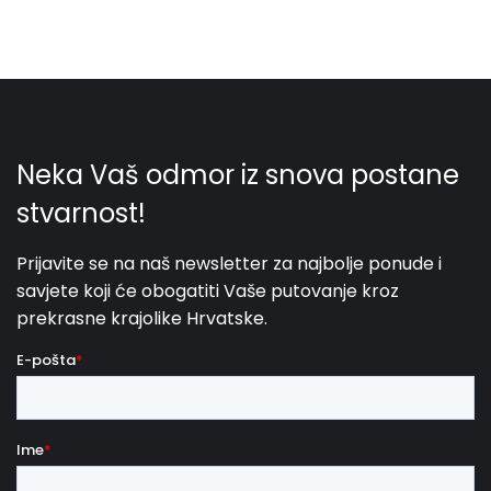
otocima nalaze
čak tri nacionalna parka
(Brijuni,
Kornati, Mljet) te
dva parka prirode
(Telašćica i
Lastovo). Stoga bi bila prava šteta ostati na kopnu i
ne iskoristiti mogućnost plovidbe i otkrivanja
skrivenih dragulja hrvatskih otoka.
Dođite sa svojim brodom ili unajmite brod te obiđite
obližnje otoke, kupajte se u prekrasnim neotkrivenim
uvalama u kristalno plavom moru i uživajte u
netaknutoj prirodi.
Nakon izleta s brodom, vratite
se u svoju izabranu vilu
i odmorite se uz različite
sadržaje kao što su
grijani bazen, sauna i jacuzzi.
Što možete očekivati ako
unajmite vilu s brodskim