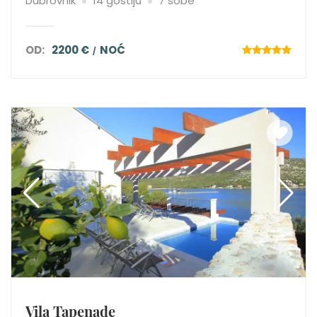
Dubrovnik
14 gostiju
7 sobe
OD:
2200 €
NOĆ
Vila Tapenade