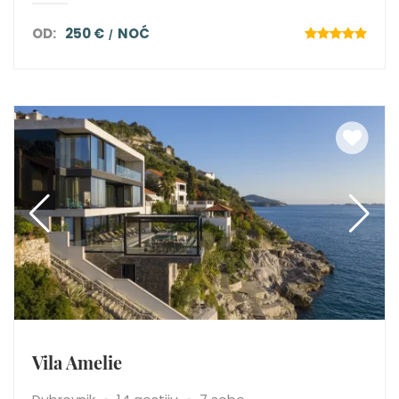
OD:
250 €
NOĆ
Vila Amelie