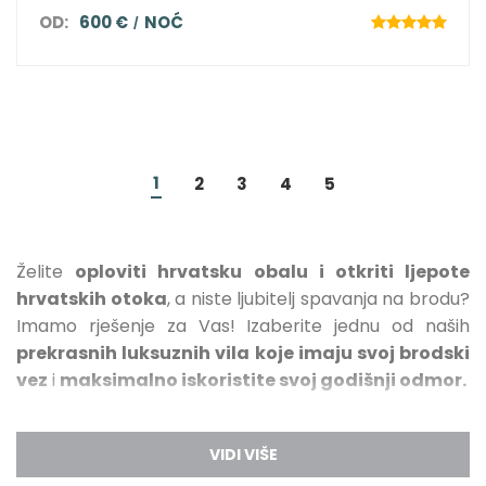
OD:
600 €
NOĆ
1
2
3
4
5
Želite
oploviti hrvatsku obalu i otkriti ljepote
hrvatskih otoka
, a niste ljubitelj spavanja na brodu?
Imamo rješenje za Vas! Izaberite jednu od naših
prekrasnih luksuznih vila koje imaju svoj brodski
vez
i
maksimalno iskoristite svoj godišnji odmor.
Hrvatska obala je, sa svojih
1200 otoka, otočića i
grebena
, jedna od najrazvedenijih na svijetu i čini čak
74 % ukupne obale Jadrana. Na hrvatskim se