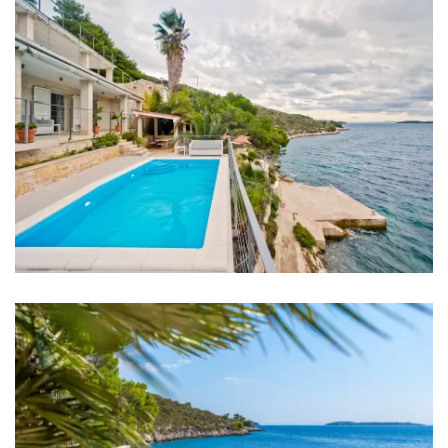
Trgovina: 3 km
Supermarket: 4 km
Banka: 4 km
Bankomat: 4 km
Autobusna stanica: 4 km
Autobusni kolodvor: 4 km
Trajektna luka: 20 km
Zračna luka: Hvar Airport 60 km