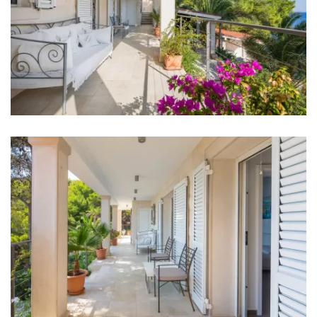
Kupaonica 4: en suite, umivaonik, wc, tuš
Kupaonica 5: en suite, umivaonik, wc, tuš
Kupaonica 6: en suite, umivaonik, wc, tuš
Perilica rublja
Sušilo za kosu
Pegla za robu
Ručnici
Kuhinja