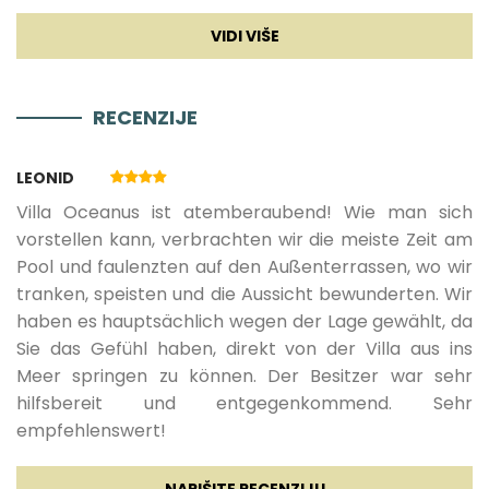
Dječji krevetić
: dostupan na upit - 80,00 € po
Aparat za kavu
rezervaciji
RECENZIJE
Posuđe
Ručnici za plažu
: besplatno, osigurani u vili
LEONID
Hranilica
Villa Oceanus ist atemberaubend! Wie man sich
vorstellen kann, verbrachten wir die meiste Zeit am
Hladnjak za vino
Pool und faulenzten auf den Außenterrassen, wo wir
tranken, speisten und die Aussicht bewunderten. Wir
Mikser
haben es hauptsächlich wegen der Lage gewählt, da
Sie das Gefühl haben, direkt von der Villa aus ins
Blender
Meer springen zu können. Der Besitzer war sehr
hilfsbereit und entgegenkommend. Sehr
empfehlenswert!
Dnevna soba
NAPIŠITE RECENZIJU