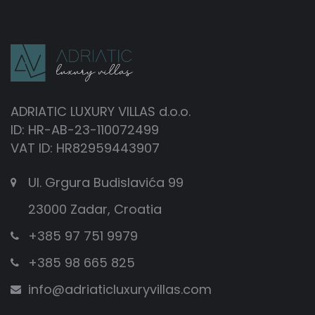
ADRIATIC LUXURY VILLAS d.o.o.
ID: HR-AB-23-110072499
VAT ID: HR82959443907
Ul. Grgura Budislavića 99
23000 Zadar, Croatia
+385 97 751 9979
+385 98 665 825
info@adriaticluxuryvillas.com