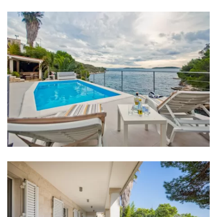
Klima u svakoj sobi
TV u svakoj sobi
Krevetić za bebu
Posteljina
Kupaonice
Kupaonica 1: en suite, umivaonik, wc, tuš
Kupaonica 2: en suite, umivaonik, wc, tuš
Kupaonica 3: en suite, umivaonik, wc, tuš