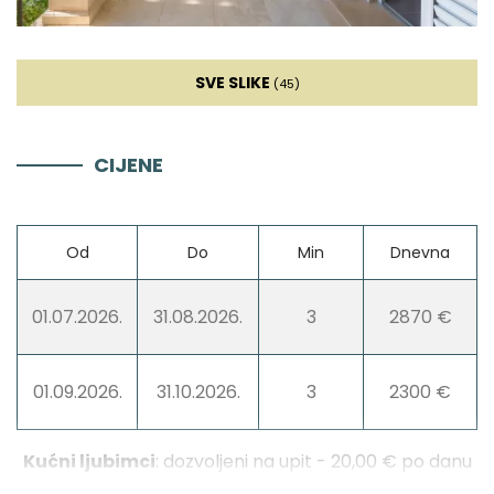
Štednjak
SVE SLIKE
(45)
Pećnica
CIJENE
Frižider
Mikrovalna
Od
Do
Min
Dnevna
Kuhalo za vodu
01.07.2026.
31.08.2026.
3
2870 €
Toster
01.09.2026.
31.10.2026.
3
2300 €
Perilica suđa
Kućni ljubimci
: dozvoljeni na upit - 20,00 € po danu
po ljubimcu
Ledomat