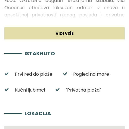
kuća. Okružena bogatim krošnjama stabala, vila
Oceanus obećava luksuzan odmor iz snova u
apsolutnoj privatnosti njenog posjeda i privatne
plaže.
Vila Oceanus Interijer
U svojih 300 m2 stambenog prostora, prostrana Vila
ISTAKNUTO
Oceanus pruža
smještaj za ukupno 12 gostiju na
tri velikodušne etaže
. Pritom raspolaže sa 6
prozračnih spavaćih soba od kojih je svaka
Prvi red do plaže
Pogled na more
opremljena udobnim bračnim krevetom,
garderobom i Smart TV-om. Svaka spavaća soba
Kućni ljubimci
"Privatna plaža"
ima i vlastitu en-suite kupaonicu s tuš kabinom. Tri
spavaće sobe s kupaonicama smještene su na trećoj
etaži vile. Na istom se katu nalazi i velika elegantna
kuhinja u kojoj će priprema jela i delicija biti istinski
LOKACIJA
užitak zahvaljujući
vrhunskim kućanskim
aparatima kojima je kuhinja opremljena
,