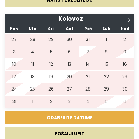
Kauč
Kolovoz
TV
Pon
Uto
Sri
Čet
Pet
Sub
Ned
Smart TV
27
28
29
30
31
1
2
3
4
5
6
7
8
9
Hi-Fi
10
11
12
13
14
15
16
17
18
19
20
21
22
23
Zabava
24
25
26
27
28
29
30
SUP daska
31
1
2
3
4
5
6
Najam broda
Privatni brod
POŠALJI UPIT