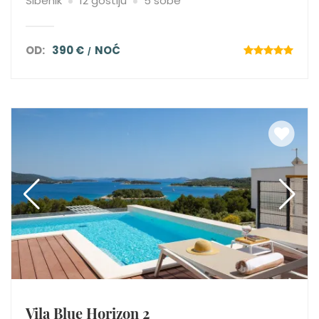
Šibenik
12 gostiju
5 sobe
OD:
390 €
NOĆ
Vila Blue Horizon 2