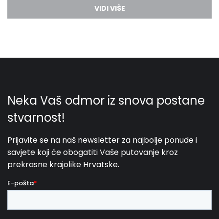
luksuznih vila
.
Smješten na vratima Kornatskog otočja, otok Murter
nudi velik broj opcija za aktivan nautički turizam.
Uvučene uvale i šarmantni osamljeni otočići
skrivaju mnogobrojne pješčane i šljunčane plaže kao
stvorene za odmor duše i tijela. Osjećajte se kao u
raju i posjetite poznate
murterske plaže
poput
Kosirine, Bilave, Jasenovac, Slanice i Podvrške
.
Uređene
pješačke i biciklističke staze
omogućavaju Vam da otkrite ovaj neodoljiv otok, ali i
posjetite otočna mjesta Murter, Betinu, Jezera i
Tisno
. O bogatoj povijesti otoka svjedoče i ostaci
raznih
građevina iz antičkog i srednjovjekovnog
doba
, a nezaobilazno mjesto definitivno je
arheološki park Colentum
u blizini mjesta Murter.
Tamo se mogu usrećiti oni istraživačkog duha, ali i
ljubitelji ronjenja jer se velik broj arheoloških nalaza