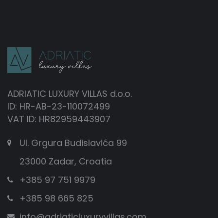
- zakoračite u veličanstveni Nacionalni Park Krka s
prekrasnim slapovima
- probajte tradicionalna murterska jela
- uživajte u prekrasnom zalasku sunca i pogledu na
more
ADRIATIC LUXURY VILLAS d.o.o.
ID: HR-AB-23-110072499
- posjetite arheološki park Colentum
VAT ID: HR82959443907
- prisustvujte manifestaciji Murtersko Lito
Ul. Grgura Budislavića 99
- istražite lokalno mjesto po izboru
23000 Zadar, Croatia
- uživajte u luksuznoj vili za odmor s bazenom ili
+385 97 751 9979
jacuzzijem i pogledom na more
+385 98 665 825
Omogućite si odmor iz snova i rezervirajte jedan od
info@adriaticluxuryvillas.com