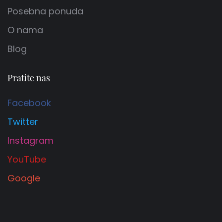
odmor?
Posebna ponuda
O nama
- luksuzan smještaj po najpovoljnijoj cijeni
Blog
- bogat sadržaj vila
- jednostavna i sigurna rezervacija
Pratite nas
- naši agenti dostupni su 24/7 i prate Vašu
Facebook
rezervaciju od početka do vašeg dolaska
Twitter
- privatni parking i garažna mjesta
Instagram
- potpuna privatnost
YouTube
- više od 300 recenzija s 5 zvjezdica
Google
Ukoliko Vam je potrebna pomoć oko pronalaska
savršene vile za odmor na Jadranu, slobodno nas