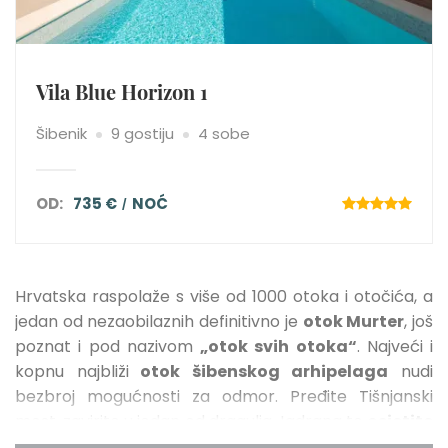
Vila Blue Horizon 1
Šibenik
9 gostiju
4 sobe
OD:
735 €
NOĆ
Hrvatska raspolaže s više od 1000 otoka i otočića, a
jedan od nezaobilaznih definitivno je
otok Murter
, još
poznat i pod nazivom
„otok svih otoka“
. Najveći i
kopnu najbliži
otok šibenskog arhipelaga
nudi
bezbroj mogućnosti za odmor. Pređite Tišnjanski
most, zavirite u jedan od dragulja Jadrana te
osjetite
čari usporenog otočnog života u jednoj od naših