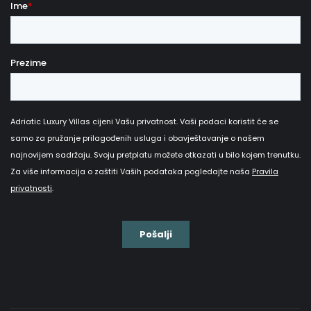
ne nalazi samo na kopnu, već i u moru. Iako najviši vrh
iznosi svega 125 metara, otok Murter nudi nekoliko
spektakularnih vidikovaca
koji Vas ostavljaju bez
daha.
Pogled na
beskrajno plavetnilo
Jadranskog mora i razasuto Kornatsko otočje
te
tople zrake zalazećeg sunca učinit će Vaš boravak
na Murteru odmorom iz snova.
Što raditi na Murteru i u
okolici:
- otkrijte skrivene plaže i šarmantne okolne otočiće
- zaplovite brodom na Kornatsko otočje
- posjetite Šibenik - najstariji hrvatski grad na
jadranskoj obali