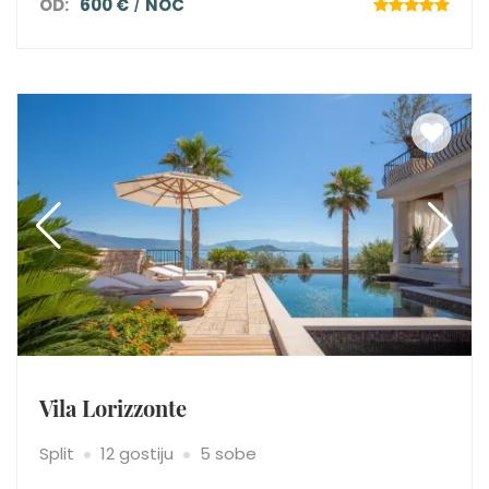
OD:
600 €
NOĆ
Vila Lorizzonte
Split
12 gostiju
5 sobe