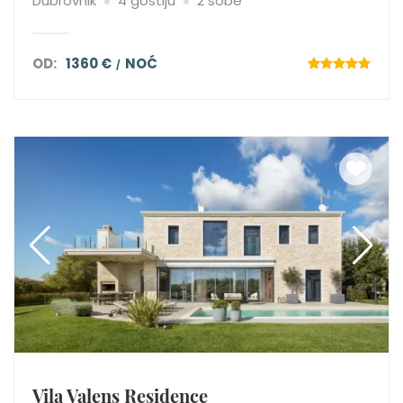
Dubrovnik
4 gostiju
2 sobe
OD:
1360 €
NOĆ
Vila Valens Residence