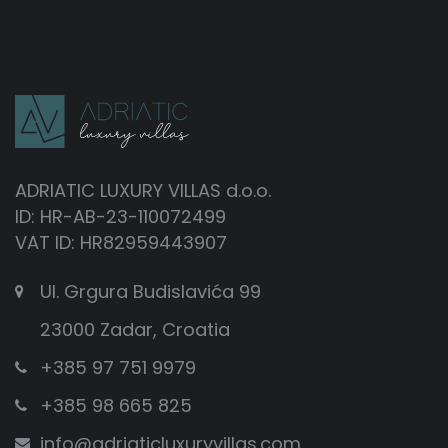
ADRIATIC LUXURY VILLAS d.o.o.
ID: HR-AB-23-110072499
VAT ID: HR82959443907
Ul. Grgura Budislavića 99
23000 Zadar, Croatia
+385 97 751 9979
+385 98 665 825
info@adriaticluxuryvillas.com