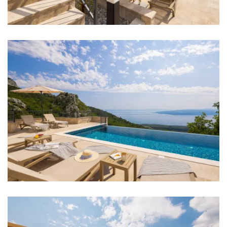
Perilica rublja
Sušilica rublja
Sušilo za kosu
Pegla za robu
Ručnici
Kuhinja
Štednjak
Pećnica