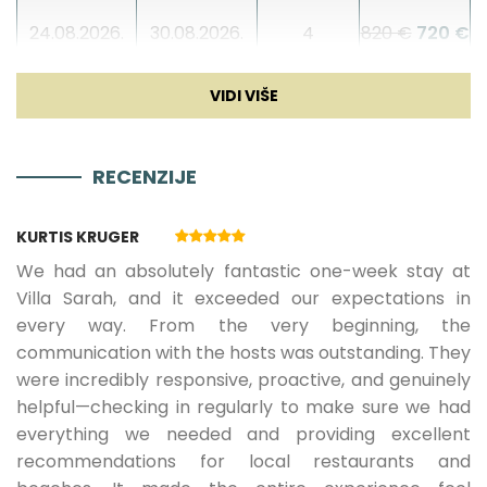
Kamin
24.08.2026.
30.08.2026.
4
820 €
720 €
Zabava
31.08.2026.
11.09.2026.
4
680 €
580 €
RECENZIJE
12.09.2026.
26.09.2026.
4
540 €
490
KURTIS KRUGER
€
We had an absolutely fantastic one-week stay at
Villa Sarah, and it exceeded our expectations in
every way. From the very beginning, the
27.09.2026.
31.10.2026.
5
480 €
400
communication with the hosts was outstanding. They
were incredibly responsive, proactive, and genuinely
€
helpful—checking in regularly to make sure we had
everything we needed and providing excellent
recommendations for local restaurants and
01.11.2026.
20.12.2026.
5
400 €
300