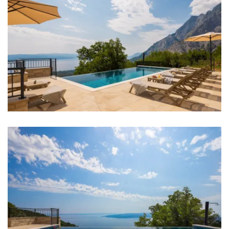
Frižider
Mikrovalna
Kuhalo za vodu
Toster
Perilica suđa
Ledomat
Aparat za kavu
Posuđe