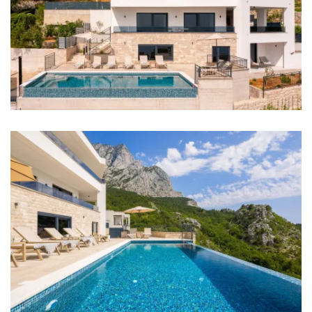
Punjač za električne automobile
Udaljenosti
More: 4 km
Plaža: 4 km
Restoran: 500 m
Centar grada: 500 m
Zračna luka: Split Airport 89 km