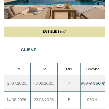
Hranilica
Hladnjak za vino
SVE SLIKE
(60)
Mikser
CIJENE
Blender
Od
Do
Min
Dnevna
Dnevna soba
21.07.2026.
13.08.2026.
7
950 €
850 €
Kauč
Smart TV
14.08.2026.
23.08.2026.
5
950 €