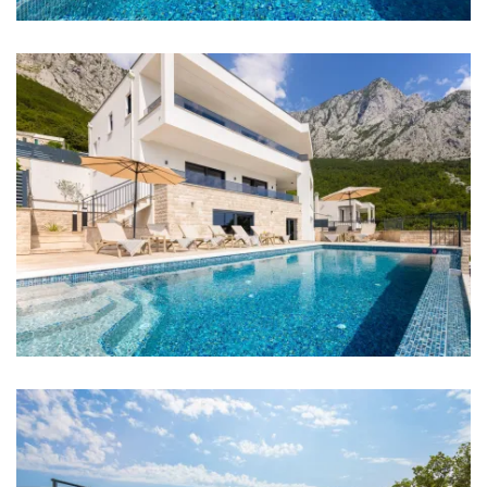
Sobe
Soba 1: Bračni krevet: 1
Soba 2: Bračni krevet: 1
Soba 3: Bračni krevet: 1
Soba 4: Bračni krevet: 1
Klima u svakoj sobi
TV u svakoj sobi
Krevetić za bebu