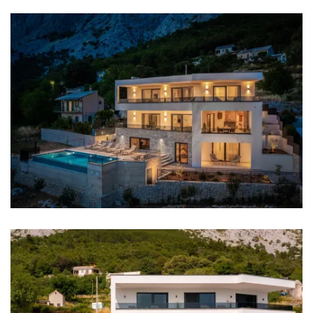
Klima
Grijanje
Podno grijanje
Internet
Krovna terasa
Kompletno ograđeno
Roštilj
Zabranjeno održavanje zabava