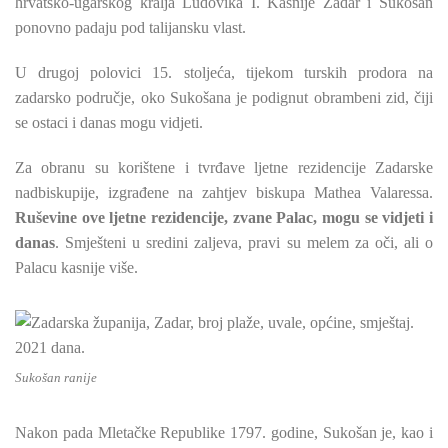
hrvatsko-ugarskog kralja Ludovika I. Kasnije Zadar i Sukošan
ponovno padaju pod talijansku vlast.
U drugoj polovici 15. stoljeća, tijekom turskih prodora na
zadarsko područje, oko Sukošana je podignut obrambeni zid, čiji
se ostaci i danas mogu vidjeti.
Za obranu su korištene i tvrđave ljetne rezidencije Zadarske
nadbiskupije, izgrađene na zahtjev biskupa Mathea Valaressa.
Ruševine ove ljetne rezidencije, zvane Palac, mogu se vidjeti i
danas
. Smješteni u sredini zaljeva, pravi su melem za oči, ali o
Palacu kasnije više.
Sukošan ranije
Nakon pada Mletačke Republike 1797. godine, Sukošan je, kao i