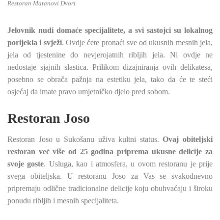
Restoran Matanovi Dvori
Jelovnik nudi domaće specijalitete, a svi sastojci su lokalnog
porijekla i svježi
. Ovdje ćete pronaći sve od ukusnih mesnih jela,
jela od tjestenine do nevjerojatnih ribljih jela. Ni ovdje ne
nedostaje sjajnih slastica. Prilikom dizajniranja ovih delikatesa,
posebno se obrača pažnja na estetiku jela, tako da će te steći
osjećaj da imate pravo umjetničko djelo pred sobom.
Restoran Joso
Restoran Joso u Sukošanu uživa kultni status.
Ovaj obiteljski
restoran već više od 25 godina priprema ukusne delicije za
svoje goste
. Usluga, kao i atmosfera, u ovom restoranu je prije
svega obiteljska. U restoranu Joso za Vas se svakodnevno
pripremaju odlične tradicionalne delicije koju obuhvaćaju i široku
ponudu ribljih i mesnih specijaliteta.