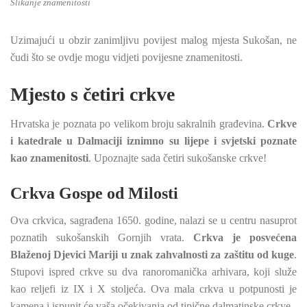
Slikanje znamenitosti
Uzimajući u obzir zanimljivu povijest malog mjesta Sukošan, ne
čudi što se ovdje mogu vidjeti povijesne znamenitosti.
Mjesto s četiri crkve
Hrvatska je poznata po velikom broju sakralnih građevina.
Crkve
i katedrale u Dalmaciji iznimno su lijepe i svjetski poznate
kao znamenitosti
. Upoznajte sada četiri sukošanske crkve!
Crkva Gospe od Milosti
Ova crkvica, sagrađena 1650. godine, nalazi se u centru nasuprot
poznatih sukošanskih Gornjih vrata.
Crkva je posvećena
Blaženoj Djevici Mariji u znak zahvalnosti za zaštitu od kuge
.
Stupovi ispred crkve su dva ranoromanička arhivara, koji služe
kao reljefi iz IX i X stoljeća. Ova mala crkva u potpunosti je
kamena i ispunit će vaša očekivanja od tipične dalmatinske crkve.