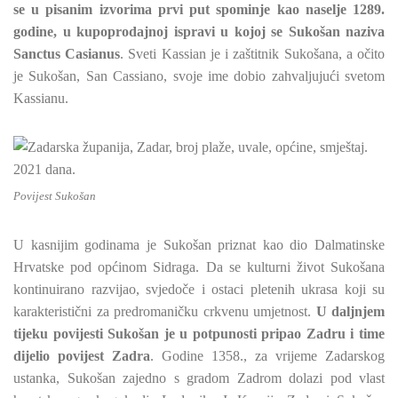
se u pisanim izvorima prvi put spominje kao naselje 1289.
godine, u kupoprodajnoj ispravi u kojoj se Sukošan naziva
Sanctus Casianus
. Sveti Kassian je i zaštitnik Sukošana, a očito
je Sukošan, San Cassiano, svoje ime dobio zahvaljujući svetom
Kassianu.
Povijest Sukošan
U kasnijim godinama je Sukošan priznat kao dio Dalmatinske
Hrvatske pod općinom Sidraga. Da se kulturni život Sukošana
kontinuirano razvijao, svjedoče i ostaci pletenih ukrasa koji su
karakteristični za predromaničku crkvenu umjetnost.
U daljnjem
tijeku povijesti Sukošan je u potpunosti pripao Zadru i time
dijelio povijest Zadra
. Godine 1358., za vrijeme Zadarskog
ustanka, Sukošan zajedno s gradom Zadrom dolazi pod vlast