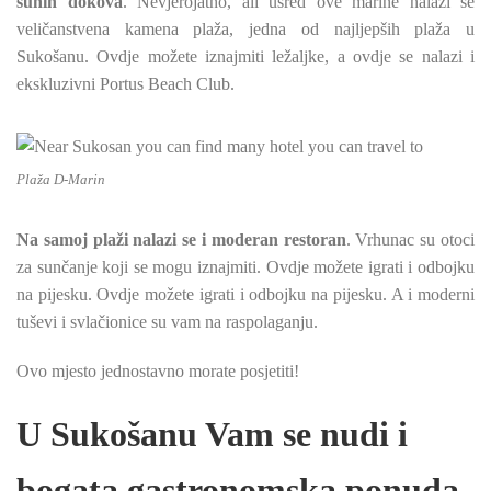
suhih dokova
. Nevjerojatno, ali usred ove marine nalazi se
veličanstvena kamena plaža, jedna od najljepših plaža u
Sukošanu. Ovdje možete iznajmiti ležaljke, a ovdje se nalazi i
ekskluzivni Portus Beach Club.
Plaža D-Marin
Na samoj plaži nalazi se i moderan restoran
. Vrhunac su otoci
za sunčanje koji se mogu iznajmiti. Ovdje možete igrati i odbojku
na pijesku. Ovdje možete igrati i odbojku na pijesku. A i moderni
tuševi i svlačionice su vam na raspolaganju.
Ovo mjesto jednostavno morate posjetiti!
U Sukošanu Vam se nudi i
bogata gastronomska ponuda