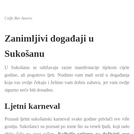
Caffe Bar Azurro
Zanimljivi događaji u
Sukošanu
U Sukošanu se održavaju razne manifestacije tijekom cijele
godine, ali pogotovo ljeti. Nudimo vam mali uvid u događanja
koja vas ovdje čekaju i želimo vam dobru zabavu, jer vam ovdje
sigurno neće biti dosadno.
Ljetni karneval
Poznati ljetni sukošanski karneval svake godine privlači sve više
gostiju. Sukošanci su poznati po tome što su veseli ljudi, koji rado
zbiju šale na svoj račun.
Najbolje vrijeme za doživjeti ovu