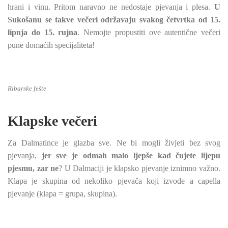
hrani i vinu. Pritom naravno ne nedostaje pjevanja i plesa.
U
Sukošanu se takve večeri održavaju svakog četvrtka od 15.
lipnja do 15. rujna
. Nemojte propustiti ove autentične večeri
pune domaćih specijaliteta!
Ribarske fešte
Klapske večeri
Za Dalmatince je glazba sve. Ne bi mogli živjeti bez svog
pjevanja,
jer sve je odmah malo ljepše kad čujete lijepu
pjesmu, zar ne
? U Dalmaciji je klapsko pjevanje iznimno važno.
Klapa je skupina od nekoliko pjevača koji izvode a capella
pjevanje (klapa = grupa, skupina).