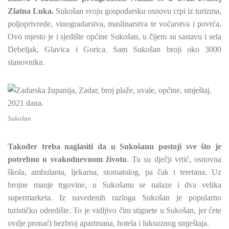
Zlatna Luka.
Sukošan svoju gospodarsku osnovu crpi iz turizma,
poljoprivrede, vinogradarstva, maslinarstva te voćarstva i povrća.
Ovo mjesto je i sjedište općine Sukošan, u čijem su sastavu i sela
Debeljak, Glavica i Gorica. Sam Sukošan broji oko 3000
stanovnika.
Sukošan
Također treba naglasiti da u Sukošanu postoji sve što je
potrebno u svakodnevnom životu
. Tu su dječji vrtić, osnovna
škola, ambulanta, ljekarna, stomatolog, pa čak i teretana. Uz
brojne manje trgovine, u Sukošanu se nalaze i dva velika
supermarketa. Iz navedenih razloga Sukošan je popularno
turističko odredište. To je vidljivo čim stignete u Sukošan, jer ćete
ovdje pronaći bezbroj apartmana, hotela i luksuznog smještaja.