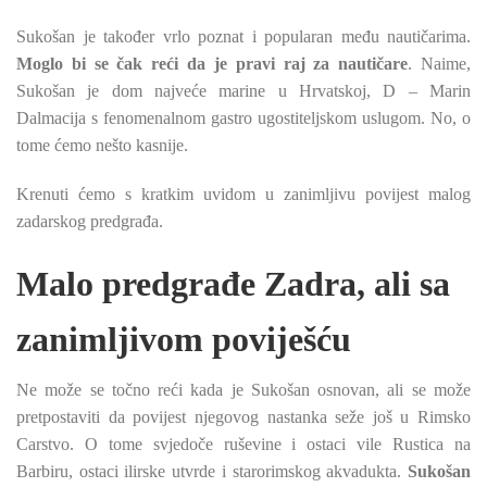
Sukošan je također vrlo poznat i popularan među nautičarima.
Moglo bi se čak reći da je pravi raj za nautičare
. Naime,
Sukošan je dom najveće marine u Hrvatskoj, D – Marin
Dalmacija s fenomenalnom gastro ugostiteljskom uslugom. No, o
tome ćemo nešto kasnije.
Krenuti ćemo s kratkim uvidom u zanimljivu povijest malog
zadarskog predgrađa.
Malo predgrađe Zadra, ali sa
zanimljivom poviješću
Ne može se točno reći kada je Sukošan osnovan, ali se može
pretpostaviti da povijest njegovog nastanka seže još u Rimsko
Carstvo. O tome svjedoče ruševine i ostaci vile Rustica na
Barbiru, ostaci ilirske utvrde i starorimskog akvadukta.
Sukošan