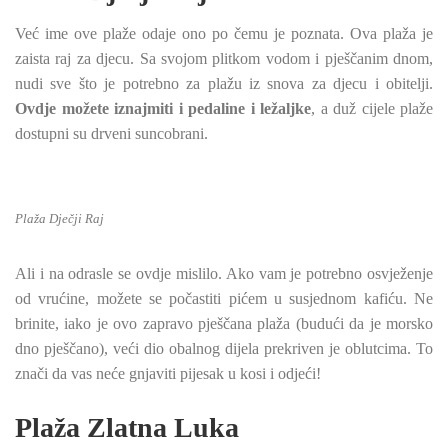
Već ime ove plaže odaje ono po čemu je poznata. Ova plaža je
zaista raj za djecu. Sa svojom plitkom vodom i pješčanim dnom,
nudi sve što je potrebno za plažu iz snova za djecu i obitelji.
Ovdje možete iznajmiti i pedaline i ležaljke
, a duž cijele plaže
dostupni su drveni suncobrani.
Plaža Dječji Raj
Ali i na odrasle se ovdje mislilo. Ako vam je potrebno osvježenje
od vrućine, možete se počastiti pićem u susjednom kafiću. Ne
brinite, iako je ovo zapravo pješčana plaža (budući da je morsko
dno pješčano), veći dio obalnog dijela prekriven je oblutcima. To
znači da vas neće gnjaviti pijesak u kosi i odjeći!
Plaža Zlatna Luka