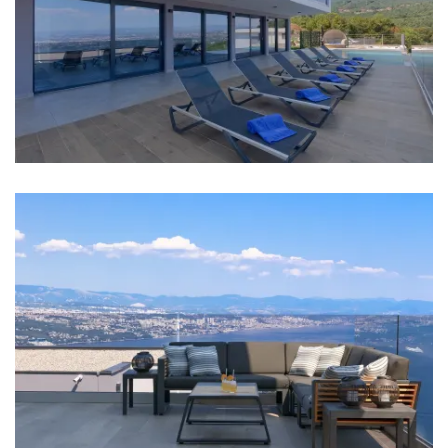
Wasserkocher
Toaster
Geschirrspüler
Eismaschine
Kaffeemaschine
Geschirr
Hochstuhl
Wohnzimmer