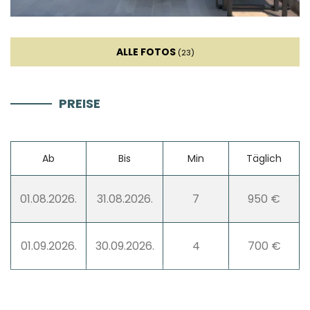
Sofa
ALLE FOTOS
(23)
Smart TV
PREISE
Unterhaltung
Ab
Bis
Min
Täglich
Tischtennis
01.08.2026.
31.08.2026.
7
950 €
Darts
01.09.2026.
30.09.2026.
4
700 €