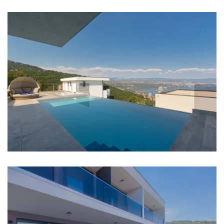
Wäschetrockner
Haartrockner
Bügeleisen
Handtücher
Küche
Herd
Ofen
Kühlschrank