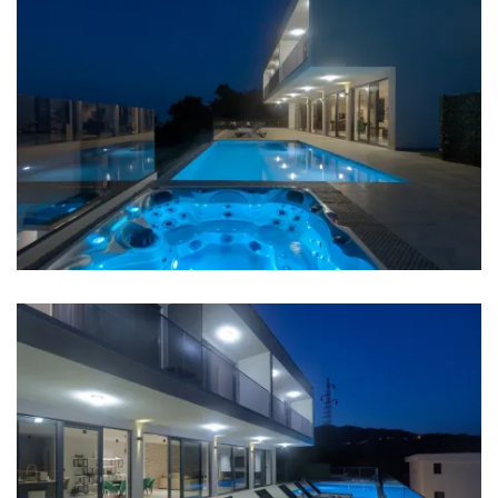
Aufenthalt und eine einfache Erreichbarkeit aller
Attraktionen der Umgebung.
Heizung
Internet
Safe
Eingezäunt
Grill
Partys sind nicht erlaubt
Entfernungen
Meer: 10 km