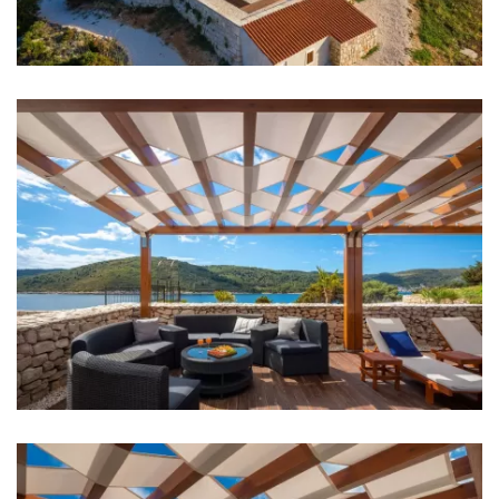
Schlafzimmer 4: Doppelbett: 1
Klimaanlage in jedem Zimmer
Kinderbett
Bettwäsche
Badezimmer
Badezimmer 1: En suite, Waschbecken, Toilette,
Dusche
Badezimmer 2: En suite, Waschbecken, Toilette,
Dusche