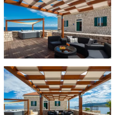
Badezimmer 3: En suite, Waschbecken, Toilette,
Dusche
Badezimmer 4: En suite, Waschbecken, Toilette,
Dusche
Waschmaschine
Wäschetrockner
Haartrockner
Bügeleisen
Handtücher