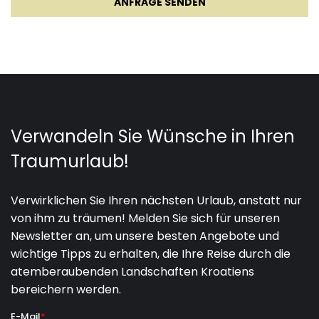
ANFRAGE SENDEN
01.11.2027.
31.12.2027.
3
500 €
***IM PREIS INBEGRIFFEN***
Willkommenspaket!
Strandtücher sind verfügbar.
Bettwäsche und Handtücher sind verfügbar und
einmal pro Woche gewechselt.
Espresso-Kaffeemaschine Lavazza.
Babybett auf Anfrage erhältlich.
2 gut erzogene Haustiere sind kostenlos willkommen.