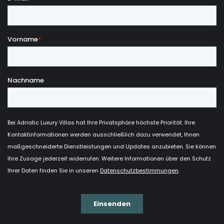
* Der Preis beinhaltet den Bootstransport von der
Insel Vis zur Host-Insel und umgekehrt, die Fahrt
dauert etwa 5 Minuten. Ein täglicher Transport von
Host Island nach Vis Island ist ebenfalls möglich.
*** GEGEN AUFPREIS **
Concierge-Service ist für alle Lebensmittel Ihrer
Wahl verfügbar.
Der Transport mit dem Schnellboot 'Colnago 35'
kann direkt vom Flughafen zur Villa arrangiert
werden.
***