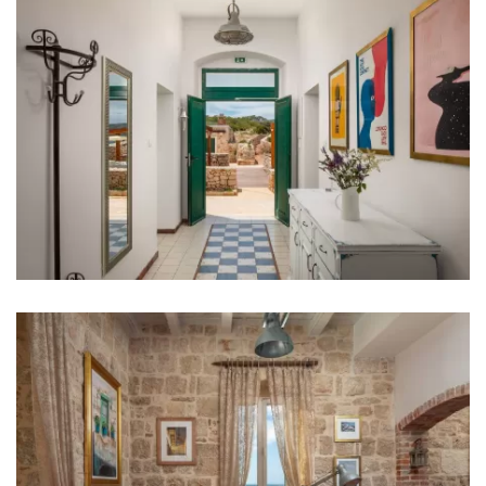
Geschirrspüler
Kaffeemaschine
Geschirr
Hochstuhl
Wohnzimmer
Sofa
Unterhaltung