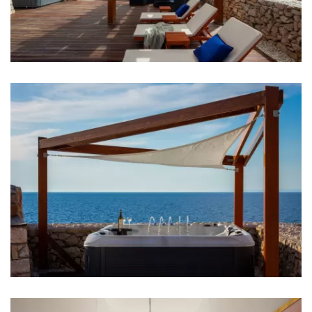
Küche
Herd
Ofen
Kühlschrank
Mikrowelle
Wasserkocher
Toaster