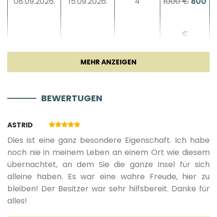
08.09.2026.
15.09.2026.
4
1000 €
800
€
16.09.2026.
30.09.2026.
3
800 €
640
BEWERTUGEN
€
ASTRID
01.10.2026.
31.10.2026.
3
700 €
560 €
Dies ist eine ganz besondere Eigenschaft. Ich habe
noch nie in meinem Leben an einem Ort wie diesem
übernachtet, an dem Sie die ganze Insel für sich
01.11.2026.
31.12.2026.
3
500 €
alleine haben. Es war eine wahre Freude, hier zu
bleiben! Der Besitzer war sehr hilfsbereit. Danke für
01.01.2027.
31.03.2027.
3
500 €
alles!