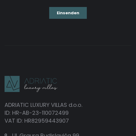
ADRIATIC LUXURY VILLAS d.o.o.
ID: HR-AB-23-110072499
VAT ID: HR82959443907
Ul. Grgura Budislavića 99