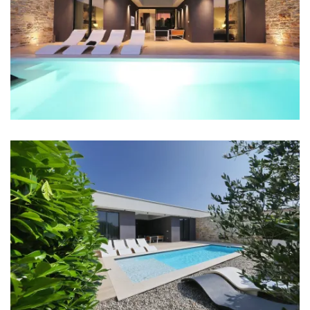
Internet
Eingezäunt
Grill
Entfernungen
Meer: 100 m
Strand: 100 m
Restaurant: 2 km
Bar: 100 m