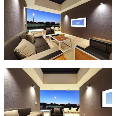
Kühlschrank
Mikrowelle
Wasserkocher
Toaster
Geschirrspüler
Kaffeemaschine
Geschirr
Hochstuhl