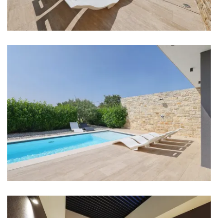
Badezimmer 2: Waschbecken, Toilette, Dusche
Waschmaschine
Haartrockner
Bügeleisen
Handtücher
Küche
Herd