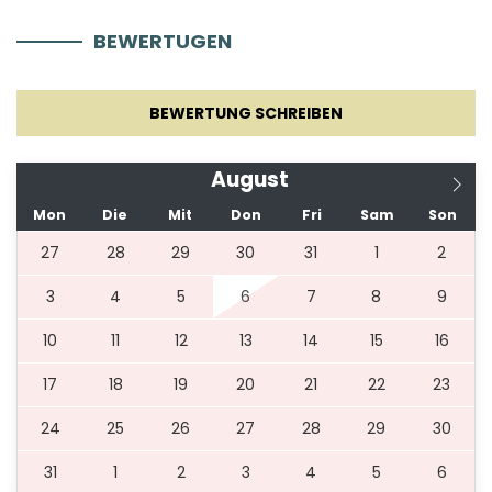
BEWERTUGEN
19.09.2026.
31.10.2026.
5
220 €
Für Haustiere wird eine einmalige Gebühr von 70 €
BEWERTUNG SCHREIBEN
erhoben, zahlbar in bar bei Ankunft.
August
Mon
Die
Mit
Don
Fri
Sam
Son
27
28
29
30
31
1
2
3
4
5
6
7
8
9
10
11
12
13
14
15
16
17
18
19
20
21
22
23
24
25
26
27
28
29
30
31
1
2
3
4
5
6