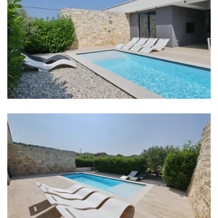
Schlafzimmer 3: Einzelbett: 2
Klimaanlage in jedem Zimmer
TV in jedem Zimmer
Kinderbett
Bettwäsche
Badezimmer
Badezimmer 1: En suite, Waschbecken, Toilette,
Dusche