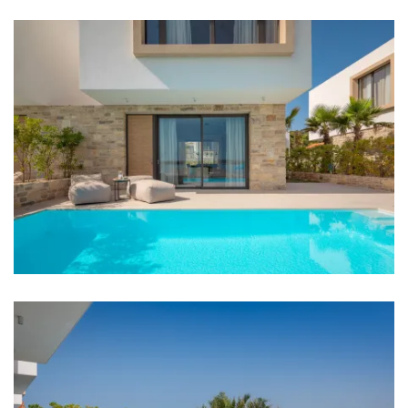
Schlafzimmer 2: Doppelbett: 1
Schlafzimmer 3: Doppelbett: 1
Klimaanlage in jedem Zimmer
TV in jedem Zimmer
Kinderbett
Bettwäsche
Badezimmer
Badezimmer 1: En suite, Waschbecken, Toilette,