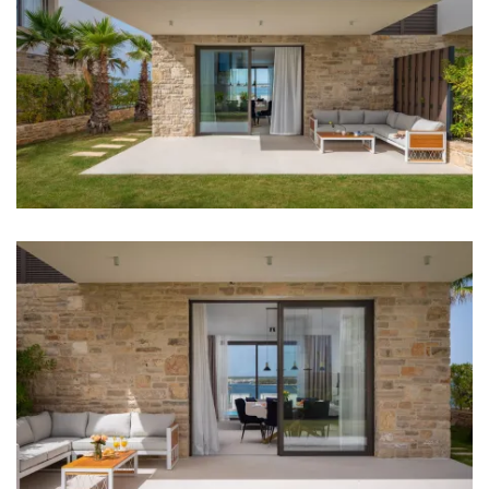
Hochstuhl
Wohnzimmer
Sofa
Sat TV
Smart TV
Unterhaltung
Fahrräder (gegen Gebühr)