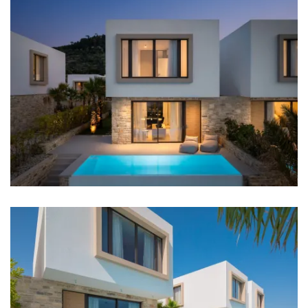
Klimaanlage
Heizung
Internet
Safe
Eingezäunt
Entfernungen
Meer: 20 m
Strand: 20 m