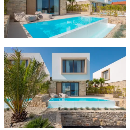
Restaurant: 1,2 km
Bar: 1,2 km
Zentrum: 1,2 km
Geschäft: 1,2 km
Fährhafen: 1,5 km
Flughafen: Zadar Airport 30 km
Schlafzimmer
Schlafzimmer 1: Doppelbett: 1