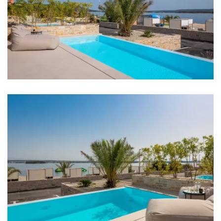
Dusche
Badezimmer 2: Waschbecken, Toilette, Dusche
Badezimmer 3: Waschbecken, Toilette
Waschmaschine
Haartrockner
Bügeleisen
Handtücher
Küche