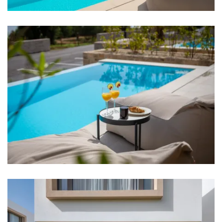
Herd
Kühlschrank
Mikrowelle
Wasserkocher
Toaster
Geschirrspüler
Kaffeemaschine
Geschirr