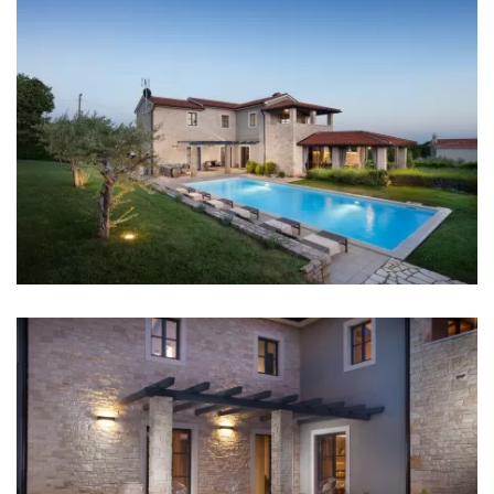
Geldautomat: 2 km
Busbahnhof: 15 km
Hafen: 15 km
Fährhafen: 15 km
Flughafen: 58 km
Schlafzimmer
Schlafzimmer 1: Doppelbett: 1
Schlafzimmer 2: Doppelbett: 1