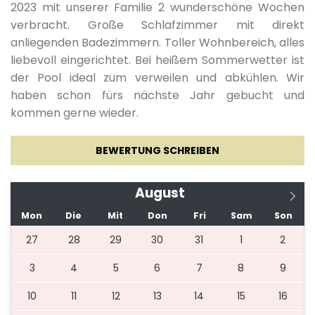
2023 mit unserer Familie 2 wunderschöne Wochen
verbracht. Große Schlafzimmer mit direkt
anliegenden Badezimmern. Toller Wohnbereich, alles
liebevoll eingerichtet. Bei heißem Sommerwetter ist
der Pool ideal zum verweilen und abkühlen. Wir
haben schon fürs nächste Jahr gebucht und
kommen gerne wieder.
BEWERTUNG SCHREIBEN
August
Mon
Die
Mit
Don
Fri
Sam
Son
27
28
29
30
31
1
2
3
4
5
6
7
8
9
10
11
12
13
14
15
16