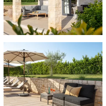
Bügeleisen
Handtücher
Küche
Herd
Ofen
Kühlschrank
Mikrowelle