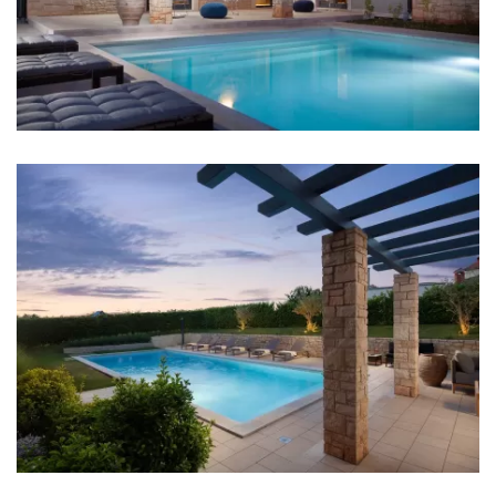
Schlafzimmer 3: Doppelbett: 1
Schlafzimmer 4: Einzelbett: 2
Klimaanlage in jedem Zimmer
TV in jedem Zimmer
Kinderbett
Badezimmer
Badezimmer 1: En suite, Waschbecken, Toilette,
Dusche, Bidet