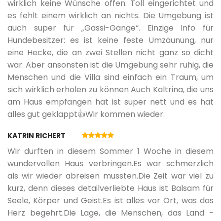
wirklich keine Wünsche offen. Toll eingerichtet und
es fehlt einem wirklich an nichts. Die Umgebung ist
Kamin
auch super für „Gassi-Gänge“. Einzige Info für
Hundebesitzer: es ist keine feste Umzäunung, nur
Hi-Fi
eine Hecke, die an zwei Stellen nicht ganz so dicht
war. Aber ansonsten ist die Umgebung sehr ruhig, die
Menschen und die Villa sind einfach ein Traum, um
Unterhaltung
sich wirklich erholen zu können Auch Kaltrina, die uns
am Haus empfangen hat ist super nett und es hat
alles gut geklappt👍Wir kommen wieder.
KATRIN RICHERT
Wir durften in diesem Sommer 1 Woche in diesem
wundervollen Haus verbringen.Es war schmerzlich
als wir wieder abreisen mussten.Die Zeit war viel zu
kurz, denn dieses detailverliebte Haus ist Balsam für
Seele, Körper und Geist.Es ist alles vor Ort, was das
Herz begehrt.Die Lage, die Menschen, das Land -