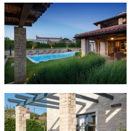
Badezimmer 2: En suite, Waschbecken, Toilette,
Dusche, Badewanne, Bidet
Badezimmer 3: En suite, Waschbecken, Toilette,
Dusche, Bidet
Badezimmer 4: En suite, Waschbecken, Toilette,
Dusche, Bidet
Badezimmer 5: Waschbecken, Toilette
Waschmaschine
Wäschetrockner
Haartrockner