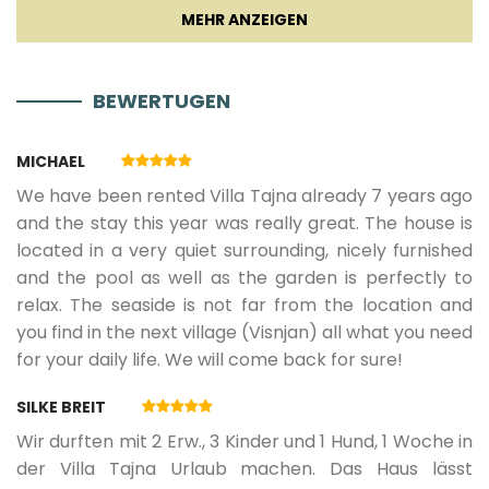
Blender
29.09.2026.
10.01.2027.
5
450 €
Herdplatte
BEWERTUGEN
***Zusätzliche Zahlung***
- Eine Reinigungsgebühr für Haustiere in Höhe von 100
€ in bar bei der Ankunft
MICHAEL
Wohnzimmer
We have been rented Villa Tajna already 7 years ago
and the stay this year was really great. The house is
Sofa
located in a very quiet surrounding, nicely furnished
and the pool as well as the garden is perfectly to
TV
relax. The seaside is not far from the location and
you find in the next village (Visnjan) all what you need
Sat TV
for your daily life. We will come back for sure!
SILKE BREIT
Smart TV
Wir durften mit 2 Erw., 3 Kinder und 1 Hund, 1 Woche in
der Villa Tajna Urlaub machen. Das Haus lässt
DVD