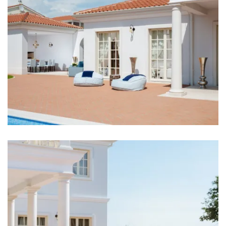
Waschmaschine
Haartrockner
Bügeleisen
Handtücher
Küche
Herd
Ofen
Kühlschrank