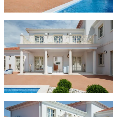
Bar: 600 m
Zentrum: 4,7 km
Supermarket: 1 km
Busbahnhof: 4,5 km
Hafen: 4,9 km
Fährhafen: 4,9 km
Flughafen: 50 km