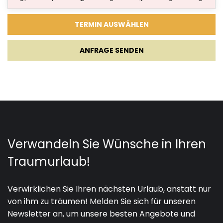
21.08.2027.
03.09.2027.
5
1130 €
04.09.2027.
17.09.2027.
5
900 €
ANFRAGE SENDEN
18.09.2027.
17.12.2027.
5
680 €
18.12.2027.
03.01.2028.
5
550 €
***SONDERANGEBOT HERBST***
- Wein- und Olivenölverkostung, Trüffelsuche /
Verkostungen
- Privatkoch in der Villa, Massage in der Villa und viele
andere personalisierte Dienstleistungen