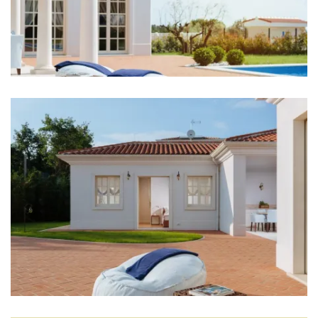
Wasserkocher
Toaster
Geschirrspüler
Kaffeemaschine
Geschirr
Hochstuhl
Wohnzimmer
Sofa