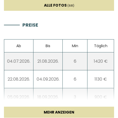
ALLE FOTOS
(68)
Sat TV
PREISE
Kamin
Ab
Bis
Min
Täglich
Unterhaltung
04.07.2026.
21.08.2026.
6
1420 €
22.08.2026.
04.09.2026.
6
1130 €
05.09.2026.
18.09.2026.
3
900 €
19.09.2026.
18.12.2026.
3
680 €