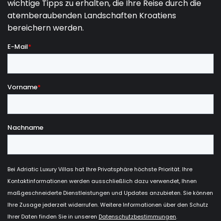
***
***INBEGRIFFEN***
- Mastro Raphael Bettwäsche und 2 Handtücher pro
Person pro Woche, Verbrauch von Energie, Wasser
und Gas, Klimaanlage, Parkplatz, Kochutensilien,
Geschirr, Besteck, Inventar lt. Beschreibung;
- Poolhandtücher / pro Person / bei Ankunft;
- Kosmetikprodukte von L'Occitane;
- eine Schüssel mit Obst der Saison bei der Ankunft;
- Poolreinigung einmal pro Woche durch ein
professionelles Unternehmen;
- Gartenarbeit einmal pro Woche von einem