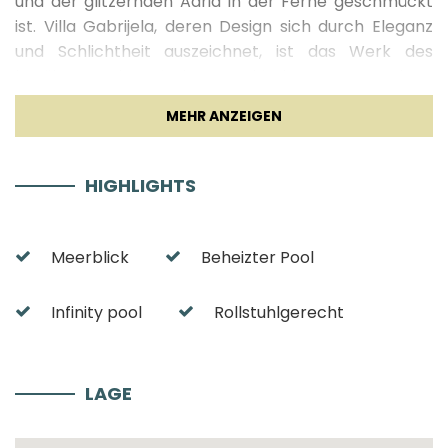
und der glitzernden Adria in der Ferne geschmückt
ist. Villa Gabrijela, deren Design sich durch Eleganz
und Schlichtheit auszeichnet, ist das Werk des
berühmten kroatischen Architekten Ante Vrban.
Wenn Sie einen Urlaub in einer wahrhaft luxuriösen
Umgebung suchen, ist Villa Gabrijela die perfekte
Wahl für Sie!
HIGHLIGHTS
Villa GabriJela Interieur
Auf 400 m2 Wohnfläche bietet die Villa Gabrijela auf
Meerblick
Beheizter Pool
zwei großzügigen Etagen Platz für
insgesamt 10
Gäste
. Es verfügt über
5 geräumige Schlafzimmer
Infinity pool
Rollstuhlgerecht
mit einem Kingsize-Bett, einem begehbaren
Kleiderschrank und einem TV. Die Villa Gabrijela
verfügt außerdem über 4 luxuriös ausgestattete
Badezimmer, von denen drei mit einer Dusche und
LAGE
eines mit einer Badewanne ausgestattet sind. Im
Obergeschoss der Villa befinden sich drei