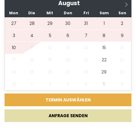
August
Mon
Die
Mit
Don
Fri
Sam
Son
Kamin
27
28
29
30
31
1
2
3
4
5
6
7
8
9
Unterhaltung
10
11
12
13
14
15
16
Bootsverleih
17
18
19
20
21
22
23
24
25
26
27
28
29
30
31
1
2
3
4
5
6
ANFRAGE SENDEN