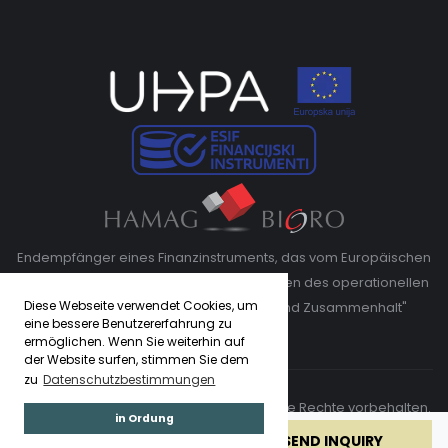
Endempfänger eines Finanzinstruments, das vom Europäischen
Fonds für regionale Entwicklung im Rahmen des operationellen
Diese Webseite verwendet Cookies, um
Programms "Wettbewerbsfähigkeit und Zusammenhalt"
eine bessere Benutzererfahrung zu
kofinanziert wird"
ermöglichen. Wenn Sie weiterhin auf
der Website surfen, stimmen Sie dem
zu
Datenschutzbestimmungen
Copyright © 2026. Adriatic Luxury Villas. Alle Rechte vorbehalten.
in Ordung
Made by
ASPEKT
BOOK NOW
SEND INQUIRY