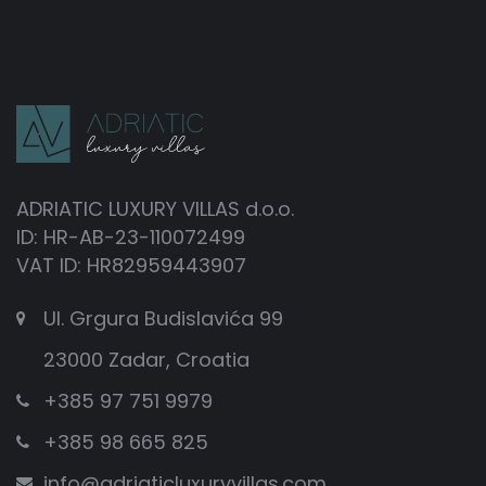
ADRIATIC LUXURY VILLAS d.o.o.
ID: HR-AB-23-110072499
VAT ID: HR82959443907
Ul. Grgura Budislavića 99
23000 Zadar, Croatia
+385 97 751 9979
+385 98 665 825
info@adriaticluxuryvillas.com