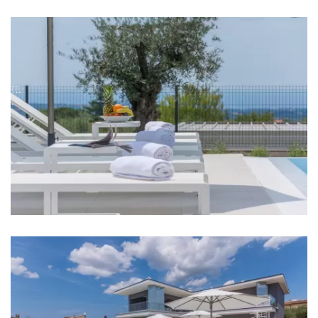
Schlafzimmer 4: Doppelbett: 1
Schlafzimmer 5: Doppelbett: 1
Klimaanlage in jedem Zimmer
TV in jedem Zimmer
Kinderbett
Bettwäsche
Badezimmer
Badezimmer 1: En suite, Waschbecken, Toilette,
Dusche