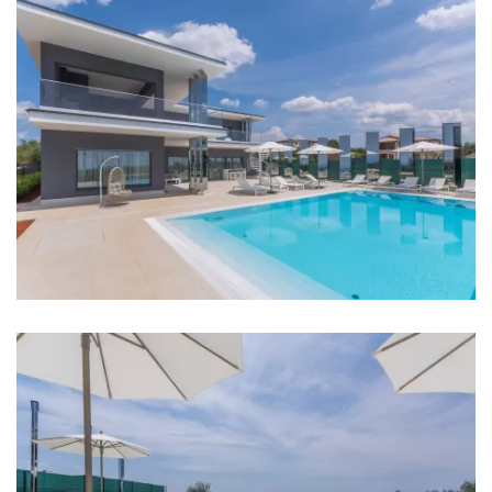
Apotheke: 7 km
Krankenhaus: 10 km
Geschäft: 100 m
Supermarket: 10 km
Bank: 7 km
Geldautomat: 7 km
Bushaltestelle: 200 m
Busbahnhof: 8 km