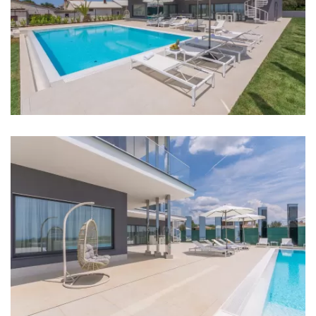
Badezimmer 2: En suite, Waschbecken, Toilette,
Dusche
Badezimmer 3: En suite, Waschbecken, Toilette,
Dusche
Badezimmer 4: En suite, Waschbecken, Toilette,
Dusche, Badewanne
Waschmaschine
Haartrockner
Bügeleisen