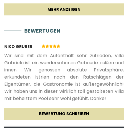
Geschirrspüler
13.12.2026.
02.01.2027.
7
1350 €
Kaffeemaschine
***NICHT IM PREIS INBEGRIFFEN***
BEWERTUGEN
- Poolheizung: € 50,00 pro Tag
Geschirr
NIKO GRUBER
Wir sind mit dem Aufenthalt sehr zufrieden, Villa
- Zwischenreinigung während des Aufenthalts: €
Hochstuhl
Gabriela ist ein wunderschönes Gebäude außen und
150,00 pro Service
innen. Wir genossen absolute Privatsphäre,
Rührgerät
erkundeten Istrien nach den Ratschlägen der
Eigentümer, die Gastronomie ist außergewöhnlich!
Wir haben uns in dieser wirklich toll gestalteten Villa
Wohnzimmer
mit beheiztem Pool sehr wohl gefühlt. Danke!
Sofa
BEWERTUNG SCHREIBEN
TV