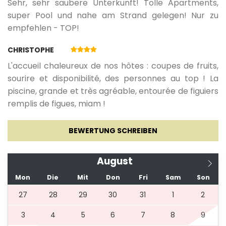
Sehr, sehr saubere Unterkunft! Tolle Apartments,
super Pool und nahe am Strand gelegen! Nur zu
empfehlen - TOP!
CHRISTOPHE
L'accueil chaleureux de nos hôtes : coupes de fruits,
sourire et disponibilité, des personnes au top ! La
piscine, grande et très agréable, entourée de figuiers
remplis de figues, miam !
BEWERTUNG SCHREIBEN
August
Mon
Die
Mit
Don
Fri
Sam
Son
27
28
29
30
31
1
2
3
4
5
6
7
8
9