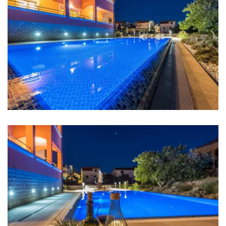
Bettwäsche
Badezimmer
Badezimmer 1: Waschbecken, Toilette, Dusche
Badezimmer 2: En suite, Waschbecken, Toilette,
Dusche
Waschmaschine
Haartrockner
Bügeleisen
Handtücher