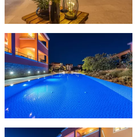
Küche
Herd
Ofen
Kühlschrank
Mikrowelle
Wasserkocher
Geschirrspüler