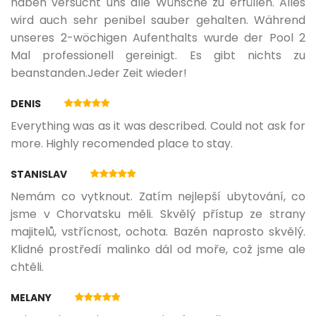
haben versucht uns alle Wünsche zu erfüllen. Alles
wird auch sehr penibel sauber gehalten. Während
unseres 2-wöchigen Aufenthalts wurde der Pool 2
Mal professionell gereinigt. Es gibt nichts zu
beanstanden.Jeder Zeit wieder!
DENIS
Everything was as it was described. Could not ask for
more. Highly recomended place to stay.
STANISLAV
Nemám co vytknout. Zatím nejlepší ubytování, co
jsme v Chorvatsku měli. Skvělý přístup ze strany
majitelů, vstřícnost, ochota. Bazén naprosto skvělý.
Klidné prostředí malinko dál od moře, což jsme ale
chtěli.
MELANY