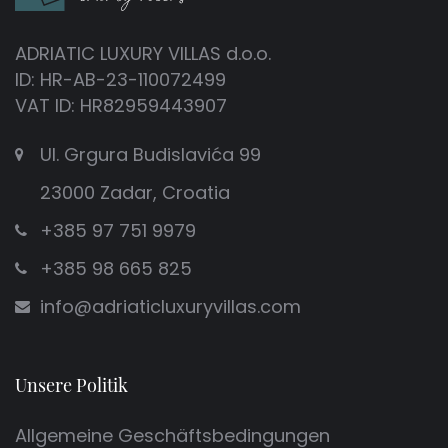
ADRIATIC LUXURY VILLAS d.o.o.
ID: HR-AB-23-110072499
VAT ID: HR82959443907
Ul. Grgura Budislavića 99
23000 Zadar, Croatia
+385 97 751 9979
+385 98 665 825
info@adriaticluxuryvillas.com
Unsere Politik
Allgemeine Geschäftsbedingungen