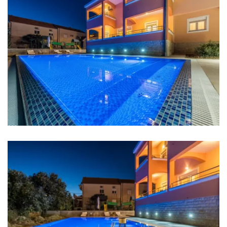
Kaffeemaschine
Geschirr
Hochstuhl
Wohnzimmer
Sofa
TV
Sat TV
Unterhaltung