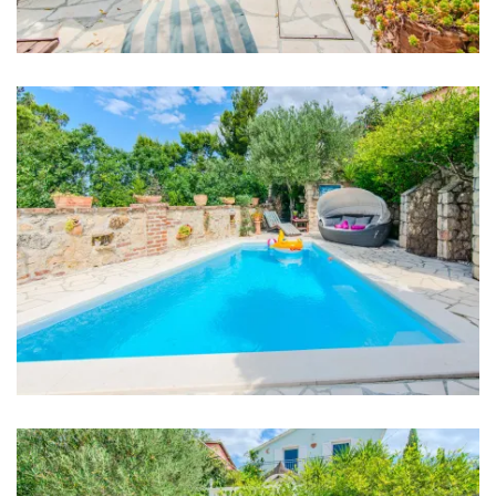
Nachtclub: 5 km
Zentrum: 400 m
Apotheke: 4 km
Geschäft: 300 m
Supermarket: 4 km
Bushaltestelle: 300 m
Flughafen: Zadar Airport 25 km