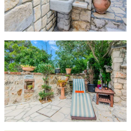
Rührgerät
Wohnzimmer
Sofa
TV
Kamin
Unterhaltung
Taverne