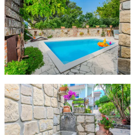
Kühlschrank
Mikrowelle
Wasserkocher
Toaster
Geschirrspüler
Kaffeemaschine
Geschirr
Hochstuhl