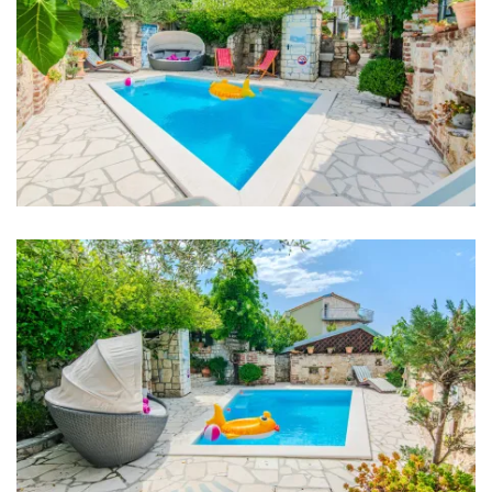
Internet
Eingezäunt
Grill
Entfernungen
Meer: 300 m
Strand: 300 m
Restaurant: 400 m
Bar: 400 m