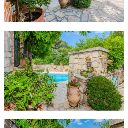
Badezimmer 1: Waschbecken, Toilette, Dusche
Badezimmer 2: Waschbecken, Toilette, Dusche
Badezimmer 3: Waschbecken, Toilette
Waschmaschine
Handtücher
Küche
Herd
Ofen