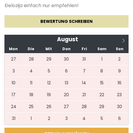
Đelozija einfach nur empfehlen!
18.09.2027.
01.10.2027.
7
226 €
BEWERTUNG SCHREIBEN
02.10.2027.
28.12.2027.
4
195 €
August
Mon
Die
Mit
Don
Fri
Sam
Son
*** max. 2 Haustiere erlaubt, verbunden mit
einer Gebühr von 10€ pro Tag / pro Haustier in
27
28
29
30
31
1
2
Bar bei Ankunft***
3
4
5
6
7
8
9
10
11
12
13
14
15
16
17
18
19
20
21
22
23
24
25
26
27
28
29
30
31
1
2
3
4
5
6