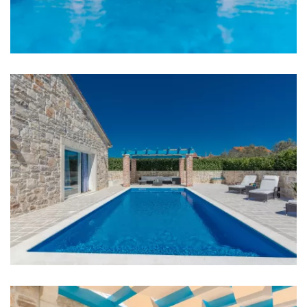
Bügeleisen
Handtücher
Küche
Herd
Ofen
Kühlschrank
Mikrowelle
Wasserkocher