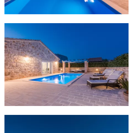
Archipels.
Busbahnhof: Zadar bus station 11 km
Hafen: D-Marin Dalmacija 2 km
Fährhafen: Port of Zadar 8 km
Flughafen: Zadar airport 7 km
Schlafzimmer
Schlafzimmer 1: Doppelbett: 1, Einzelbett: 1
Schlafzimmer 2: Doppelbett: 1