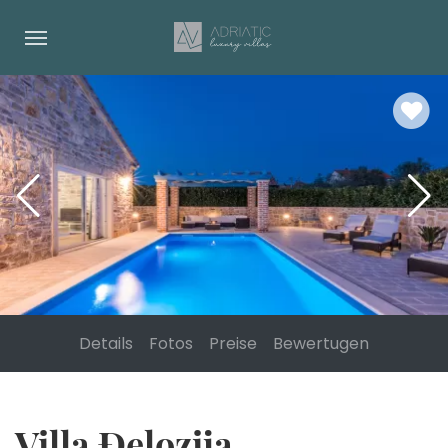
Details
Fotos
Preise
Bewertugen
Villa Đelozija