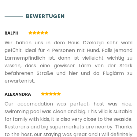
BEWERTUGEN
19.09.2026.
02.10.2026.
7
226 €
RALPH
03.10.2026.
29.12.2026.
4
195 €
Wir haben uns in dem Haus Dzelozija sehr wohl
gefühlt. Ideal für 4 Personen mit Hund. Falls jemand
Lärmempfindlich ist, dann ist vielleicht wichtig zu
31.12.2026.
16.04.2027.
4
195 €
wissen, dass eine gewisser Lärm von der Stark
befahrenen Straße und hier und da Fluglärm zu
17.04.2027.
14.05.2027.
4
220 €
erwarten ist.
ALEXANDRA
15.05.2027.
28.05.2027.
4
262 €
Our accomodation was perfect, host was nice,
swimming pool was clean and big. This villa is suitable
for family with kids, it is also very close to the seaside.
29.05.2027.
11.06.2027.
7
293 €
Restorans and big supermarkets are nearby. Thanks
to the host, our staying was great and I will definitely