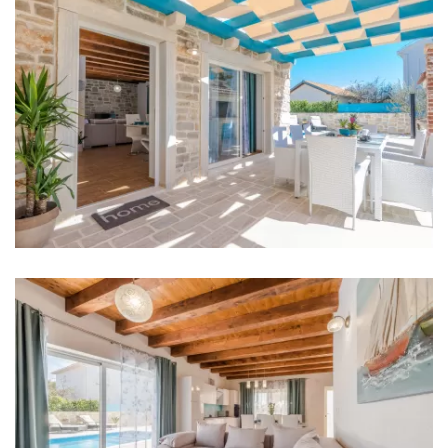
Toaster
Geschirrspüler
Kaffeemaschine
Geschirr
Wohnzimmer
Sofa
TV