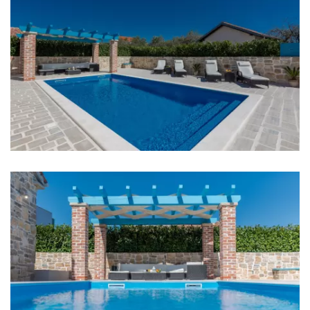
Bettwäsche
Badezimmer
Badezimmer 1: Waschbecken, Toilette, Dusche, En
suite
Badezimmer 2: Waschbecken, Toilette, Dusche, En
suite
Badezimmer 3: Toilette, Waschbecken
Waschmaschine
Haartrockner