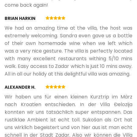
come back again!
12.06.2027.
18.06.2027.
7
335 €
BRIAN HARKIN
19.06.2027.
25.06.2027.
7
366 €
We had an amazing time at the villa, the host was
extremely welcoming. Sandra even gave us a bottle
of their own homemade wine when we left which
26.06.2027.
02.07.2027.
7
402 €
was a very nice gesture. The villa is perfectly located
with many excellent restaurants withing 5/10 mins
walk. Easy access to Zadar which is just 10 mins away.
03.07.2027.
20.08.2027.
7
470 €
All in all our holidy at this delightful villa was amazing.
ALEXANDER H.
21.08.2027.
27.08.2027.
7
402 €
Wir haben uns für einen kleinen Kurztrip im März
nach Kroatien entschieden. In der Villa Đelozija
28.08.2027.
10.09.2027.
7
348 €
konnten wir uns tatsächlich super entspannen. Das
rustiklae Ambient ist echt toll. Sukošan als Ort hat
uns wirklich begeistert und von hier aus ist man echt
11.09.2027.
17.09.2027.
7
280 €
schnell in der Stadt Zadar. Also wir können die Villa