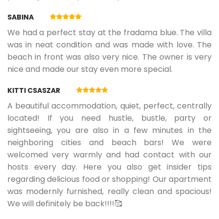
Haustiere erlaubt: 15,00 € pro Tag pro Haustier
SABINA
*** Haustiere dürfen nicht auf Betten und Sofas
We had a perfect stay at the fradama blue. The villa
gehen. Der Besitzer ist verpflichtet, nach Haustieren
was in neat condition and was made with love. The
aufzuräumen. ***
beach in front was also very nice. The owner is very
nice and made our stay even more special.
KITTI CSASZAR
A beautiful accommodation, quiet, perfect, centrally
located! If you need hustle, bustle, party or
sightseeing, you are also in a few minutes in the
neighboring cities and beach bars! We were
welcomed very warmly and had contact with our
hosts every day. Here you also get insider tips
regarding delicious food or shopping! Our apartment
was modernly furnished, really clean and spacious!
We will definitely be back!!!!🥰