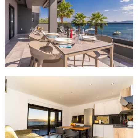
Busbahnhof: Zadar Main bus station 20 km
Hafen: Marina Sukošan 8 km
Fährhafen: Zadar Ferry port 12 km
Flughafen: Zadar Airport 20 km
Autobahn: 8 km
Schlafzimmer
Schlafzimmer 1: Doppelbett: 1