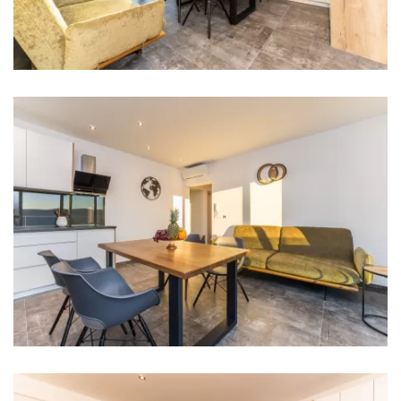
Schlafzimmer 2: Doppelbett: 1
Klimaanlage in jedem Zimmer
TV in jedem Zimmer
Kinderbett
Badezimmer
Badezimmer 1: Waschbecken, Toilette, Dusche
Waschmaschine
Haartrockner