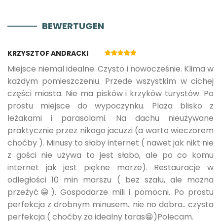
BEWERTUGEN
11.05.2027.
07.06.2027.
3
160 €
KRZYSZTOF ANDRACKI
08.06.2027.
21.06.2027.
3
190 €
Miejsce niemal idealne. Czysto i nowocześnie. Klima w
każdym pomieszczeniu. Przede wszystkim w cichej
części miasta. Nie ma pisków i krzyków turystów. Po
22.06.2027.
28.06.2027.
3
240 €
prostu miejsce do wypoczynku. Plaża blisko z
leżakami i parasolami. Na dachu nieużywane
29.06.2027.
30.08.2027.
5
280 €
praktycznie przez nikogo jacuzzi (a warto wieczorem
choćby ). Minusy to słaby internet ( nawet jak nikt nie
z gości nie używa to jest słabo, ale po co komu
31.08.2027.
13.09.2027.
3
240 €
internet jak jest piękne morze). Restauracje w
odległości 10 min marszu ( bez szału, ale można
przeżyć😁). Gospodarze mili i pomocni. Po prostu
14.09.2027.
13.10.2027.
3
160 €
perfekcja z drobnym minusem.. nie no dobra.. czysta
perfekcja ( choćby za idealny taras😁)Polecam.