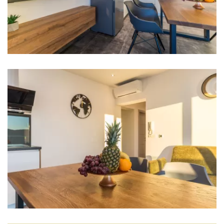
Kaffeemaschine
Geschirr
Weinkühlschrank
Herdplatte
Wohnzimmer
Sofa
TV