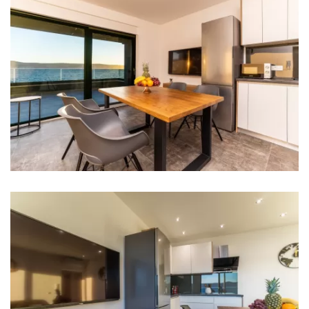
Bügeleisen
Handtücher
Küche
Kühlschrank
Mikrowelle
Wasserkocher
Geschirrspüler
Eismaschine