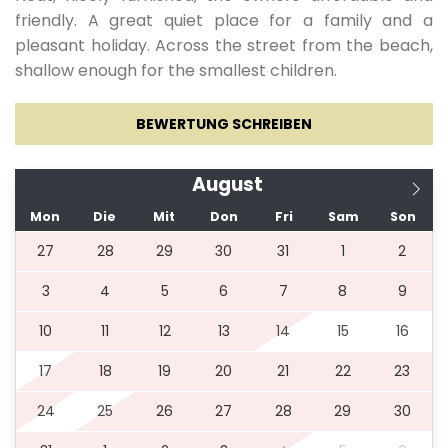
friendly. A great quiet place for a family and a
pleasant holiday. Across the street from the beach,
shallow enough for the smallest children.
BEWERTUNG SCHREIBEN
August
Mon
Die
Mit
Don
Fri
Sam
Son
27
28
29
30
31
1
2
3
4
5
6
7
8
9
10
11
12
13
14
15
16
17
18
19
20
21
22
23
24
25
26
27
28
29
30