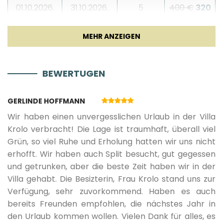
01.10.2026.
31.10.2026.
5
400 €
320
Rührgerät
Blender
€
BEWERTUGEN
01.11.2026.
30.03.2027.
5
400 €
320
Wohnzimmer
GERLINDE HOFFMANN
Sofa
€
Wir haben einen unvergesslichen Urlaub in der Villa
Krolo verbracht! Die Lage ist traumhaft, überall viel
TV
Grün, so viel Ruhe und Erholung hatten wir uns nicht
erhofft. Wir haben auch Split besucht, gut gegessen
Smart TV
und getrunken, aber die beste Zeit haben wir in der
Villa gehabt. Die Besizterin, Frau Krolo stand uns zur
Kamin
Verfügung, sehr zuvorkommend. Haben es auch
bereits Freunden empfohlen, die nächstes Jahr in
den Urlaub kommen wollen. Vielen Dank für alles, es
Unterhaltung