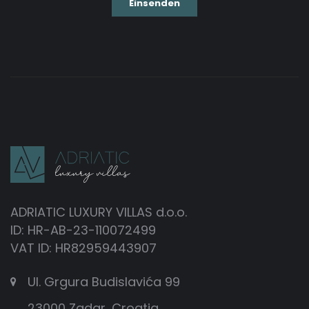
ADRIATIC LUXURY VILLAS d.o.o.
ID: HR-AB-23-110072499
VAT ID: HR82959443907
Ul. Grgura Budislavića 99
23000 Zadar, Croatia