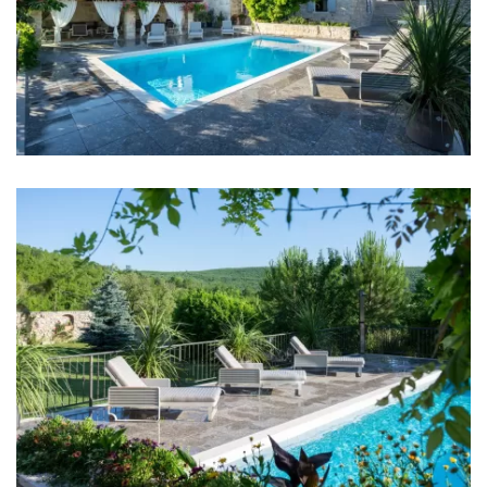
Meer: 30 km
Strand: Žnjan Beach 40 km
Restaurant: 4 km
Bar: 4 km
Nachtclub: 4 km
Apotheke: 4 km
Krankenhaus: 20 km
Geschäft: 4 km