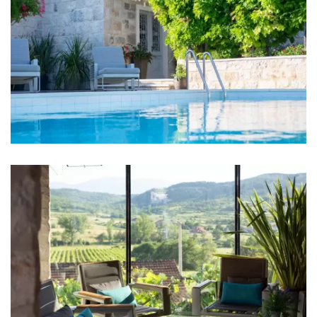
Waschmaschine
Haartrockner
Bügeleisen
Handtücher
Küche
Herd
Ofen