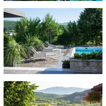
Supermarket: 4 km
Bank: 4 km
Geldautomat: 4 km
Busbahnhof: 18 km / 40 km
Hafen: 40 km
Fährhafen: 40 km
Flughafen: 55 km
Autobahn: 10 km