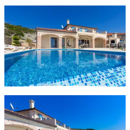
Attraktionen oder erkunden Sie
Inseln wie Šolta
und Brač
. Erkunden Sie den
wunderschönen Krka-
Klimaanlage
Nationalpark
, der Sie mit seiner Schönheit
begeistern wird.
Internet
Eingezäunt
Grill
Entfernungen
Meer: 5 km
Restaurant: 5 km
Zentrum: 4 km