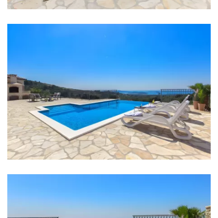
Schlafzimmer 4: Einzelbett: 3
Klimaanlage in jedem Zimmer
Kinderbett
Bettwäsche
Badezimmer
Badezimmer 1: En suite, Waschbecken, Toilette,
Dusche
Badezimmer 2: En suite, Waschbecken, Toilette,
Dusche