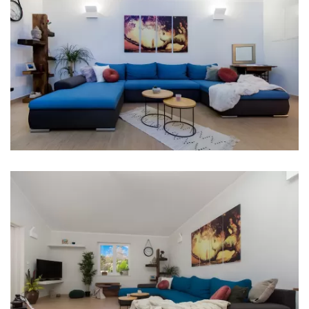
Eismaschine
Kaffeemaschine
Geschirr
Hochstuhl
Weinkühlschrank
Rührgerät
Blender
Herdplatte