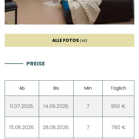
Wohnzimmer
Sofa
ALLE FOTOS
(43)
TV
PREISE
Sat TV
Kamin
Ab
Bis
Min
Täglich
Sofa bett
11.07.2026.
14.08.2026.
7
950 €
Unterhaltung
15.08.2026.
28.08.2026.
7
780 €