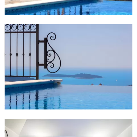
Küche
Herd
Ofen
Kühlschrank
Mikrowelle
Wasserkocher
Toaster
Geschirrspüler