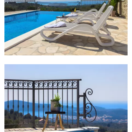
Badezimmer 3: En suite, Waschbecken, Toilette,
Dusche
Badezimmer 4: En suite, Waschbecken, Toilette,
Dusche
Waschmaschine
Wäschetrockner
Haartrockner
Bügeleisen
Handtücher