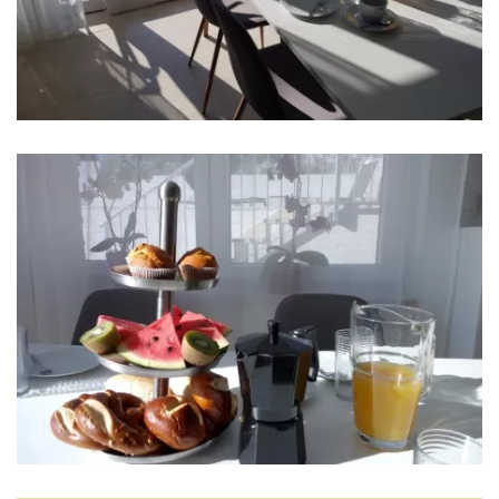
Badezimmer 3: En suite, Waschbecken, Toilette,
Dusche
Waschmaschine
Haartrockner
Bügeleisen
Handtücher
Küche
Herd