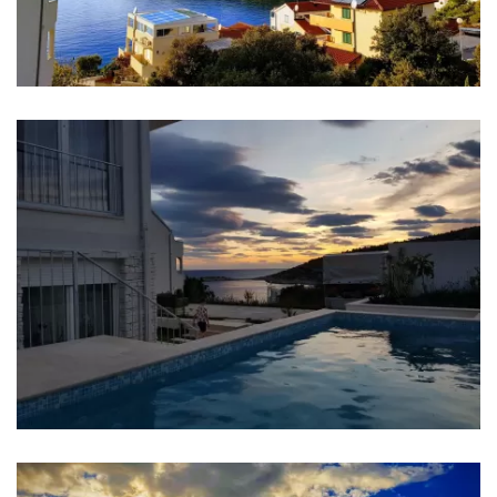
Fährhafen: Split Ferry Port 55 km
Flughafen: Kaštela 30 km
Autobahn: 52 km
Schlafzimmer
Schlafzimmer 1: Doppelbett: 1
Schlafzimmer 2: Doppelbett: 1
Schlafzimmer 3: Doppelbett: 1