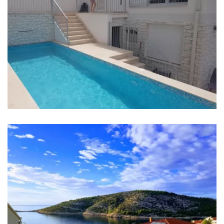
Krankenhaus: Split 55 km
Geschäft: Ražanj 1600 m
Supermarket: Ražanj 1600 m
Bank: Rogoznica 12 km
Geldautomat: Ražanj 1600 m
Bushaltestelle: Ražanj 1600 m
Busbahnhof: Šibenik Bus station 45 km
Hafen: Rogoznica 12 km