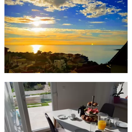
Schlafzimmer 4: Doppelbett: 1
Schlafzimmer 5: Doppelbett: 1
Schlafzimmer 6: Doppelbett: 1
Klimaanlage in jedem Zimmer
Badezimmer
Badezimmer 1: En suite, Waschbecken, Toilette,
Dusche
Badezimmer 2: En suite, Waschbecken, Toilette,
Dusche