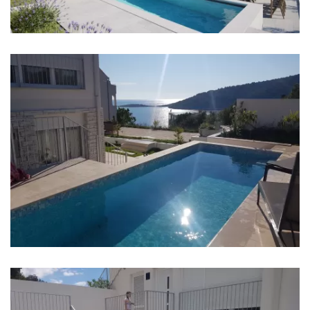
Meer: 120 m
Strand: Varoš Beach 1,3 km
Restaurant: 2 km
Bar: 2 km
Nachtclub: 55 km
Casino: Split 55 km
Zentrum: Ražanj 1600 m
Apotheke: Rogoznica 12 km