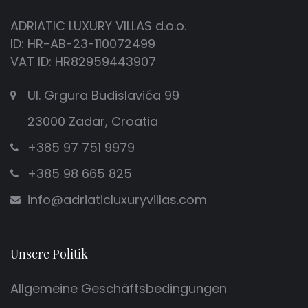
ADRIATIC LUXURY VILLAS d.o.o.
ID: HR-AB-23-110072499
VAT ID: HR82959443907
Ul. Grgura Budislavića 99
23000 Zadar, Croatia
+385 97 751 9979
+385 98 665 825
info@adriaticluxuryvillas.com
Unsere Politik
Allgemeine Geschäftsbedingungen