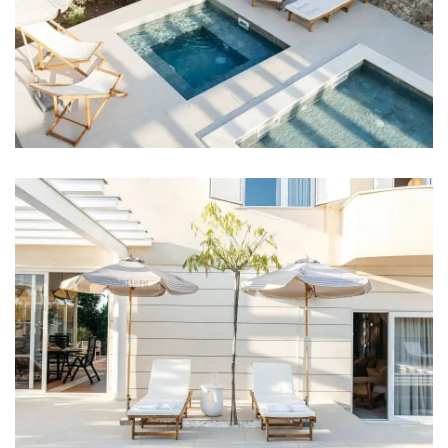
Mikrowelle
Wasserkocher
Toaster
Geschirrspüler
Kaffeemaschine
Geschirr
Rührgerät
Blender