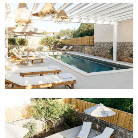
Wäschetrockner
Haartrockner
Bügeleisen
Handtücher
Küche
Herd
Ofen
Kühlschrank