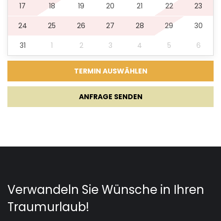
17
18
19
20
21
22
23
Kaffeemaschine
24
25
26
27
28
29
30
Geschirr
31
1
2
3
4
5
6
Hochstuhl
Weinkühlschrank
ANFRAGE SENDEN
Rührgerät
Blender
Herdplatte
Wohnzimmer