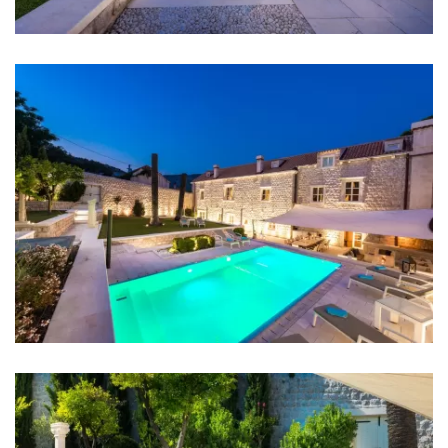
Schlafzimmer 6: Doppelbett: 1
Klimaanlage in jedem Zimmer
TV in jedem Zimmer
Kinderbett
Bettwäsche
Badezimmer
Badezimmer 1: En suite, Waschbecken, Toilette,
Dusche