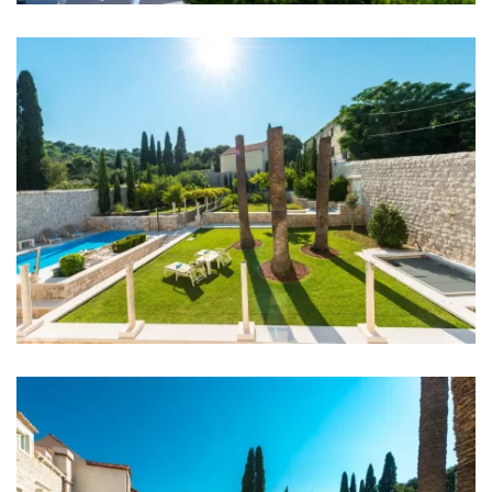
Krankenhaus: 12 km
Geschäft: 400 m
Supermarket: 10 km
Bank: 12 km
Geldautomat: 200 m
Bushaltestelle: 200 m
Busbahnhof: 10 km
Hafen: 8 km