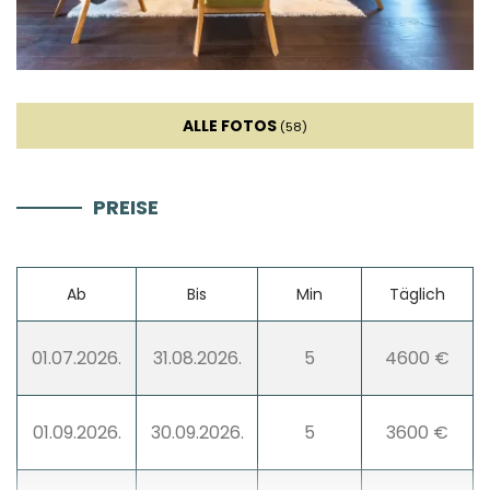
Badezimmer 8: Waschbecken, Toilette
Waschmaschine
ALLE FOTOS
(58)
Wäschetrockner
PREISE
Haartrockner
Bügeleisen
Ab
Bis
Min
Täglich
Handtücher
01.07.2026.
31.08.2026.
5
4600 €
01.09.2026.
30.09.2026.
5
3600 €
Küche