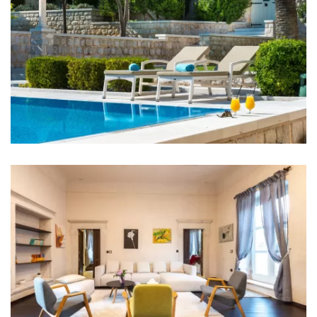
Badezimmer 2: En suite, Waschbecken, Toilette,
Dusche
Badezimmer 3: En suite, Waschbecken, Toilette,
Dusche
Badezimmer 4: En suite, Waschbecken, Toilette,
Dusche
Badezimmer 5: En suite, Waschbecken, Toilette,
Badewanne, Bidet
Badezimmer 6: En suite, Waschbecken, Toilette,
Badewanne, Bidet
Badezimmer 7: Waschbecken, Toilette