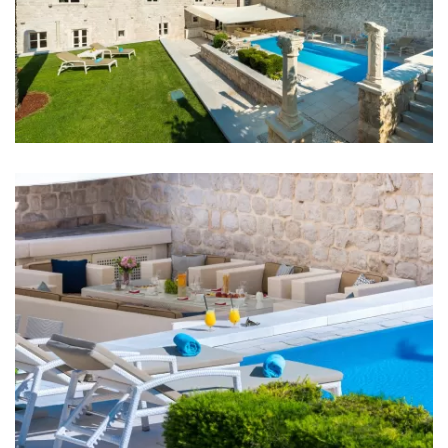
Entfernungen
Meer: 20 m
Strand: 100 m
Restaurant: 20 m
Bar: 100 m
Nachtclub: 12 km
Zentrum: 11 km
Apotheke: 2 km