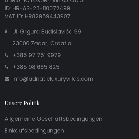
ADRIATIC LUXURY VILLAS d.o.o.
ID: HR-AB-23-110072499
VAT ID: HR82959443907
Ul. Grgura Budislavića 99
23000 Zadar, Croatia
+385 97 751 9979
+385 98 665 825
info@adriaticluxuryvillas.com
Unsere Politik
Allgemeine Geschäftsbedingungen
Einkaufsbedingungen