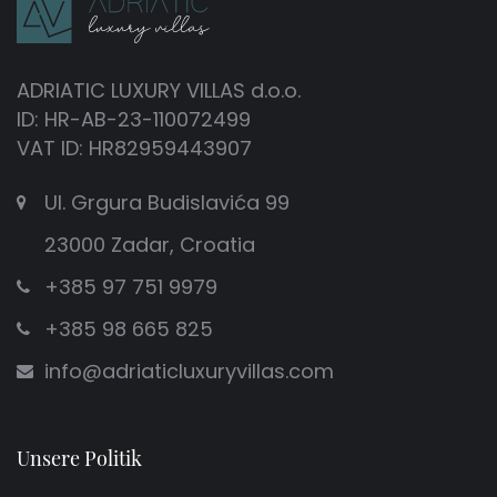
ADRIATIC LUXURY VILLAS d.o.o.
ID: HR-AB-23-110072499
VAT ID: HR82959443907
Ul. Grgura Budislavića 99
23000 Zadar, Croatia
+385 97 751 9979
+385 98 665 825
info@adriaticluxuryvillas.com
Unsere Politik