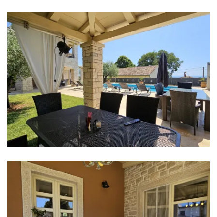
Pegla za robu
Ručnici
Kuhinja
Štednjak
Pećnica
Frižider
Mikrovalna
Kuhalo za vodu