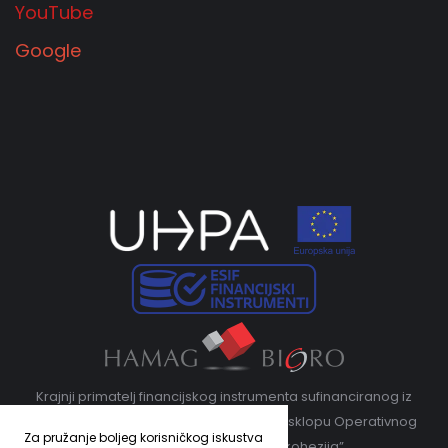
YouTube
Google
Krajnji primatelj financijskog instrumenta sufinanciranog iz
Europskog fonda za regionalni razvoj u sklopu Operativnog
Za pružanje boljeg korisničkog iskustva
programa „Konkurentnost i kohezija”