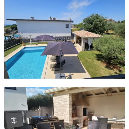
Sobe
Soba 1: Bračni krevet: 1
Soba 2: Bračni krevet: 1
Soba 3: Bračni krevet: 1
Soba 4: Bračni krevet: 1
Klima u svakoj sobi
Krevetić za bebu
Posteljina