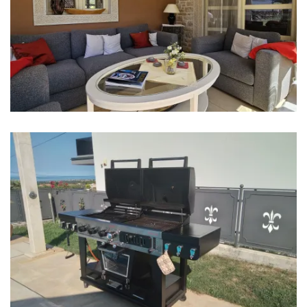
Toster
Perilica suđa
Ledomat
Aparat za kavu
Posuđe
Hranilica
Hladnjak za vino
Mikser