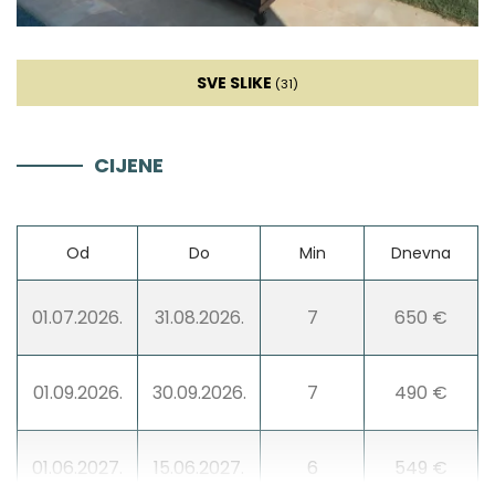
Blender
SVE SLIKE
(31)
Dnevna soba
CIJENE
Kauč
Od
Do
Min
Dnevna
Sat TV
01.07.2026.
31.08.2026.
7
650 €
Kamin
01.09.2026.
30.09.2026.
7
490 €
Zabava
Stolni tenis
01.06.2027.
15.06.2027.
6
549 €