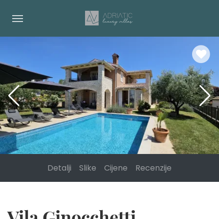
Detalji
Slike
Cijene
Recenzije
Vila Ginocchetti