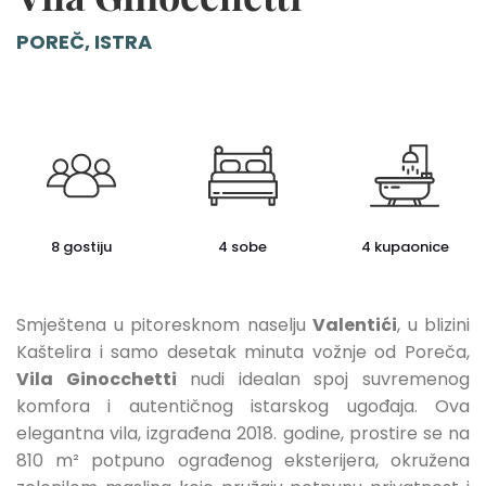
POREČ, ISTRA
8 gostiju
4 sobe
4 kupaonice
Smještena u pitoresknom naselju
Valentići
, u blizini
Kaštelira i samo desetak minuta vožnje od Poreča,
Vila Ginocchetti
nudi idealan spoj suvremenog
komfora i autentičnog istarskog ugođaja. Ova
elegantna vila, izgrađena 2018. godine, prostire se na
810 m² potpuno ograđenog eksterijera, okružena