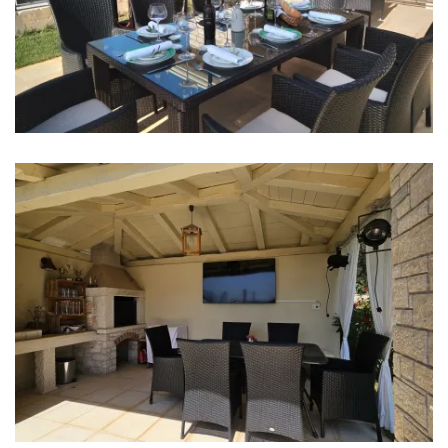
Kupaonice
Kupaonica 1: en suite, umivaonik, wc, tuš, bide
Kupaonica 2: en suite, umivaonik, wc, tuš, bide
Kupaonica 3: en suite, umivaonik, wc, tuš
Kupaonica 4: en suite, umivaonik, wc, tuš
Perilica rublja
Sušilica rublja
Sušilo za kosu