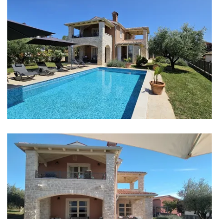
Grijanje
Podno grijanje
Internet
Kompletno ograđeno
Roštilj
Zabranjeno održavanje zabava
Punjač za električne automobile
Udaljenosti