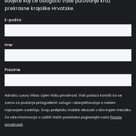
Dječje igračke
Najam broda
Netflix