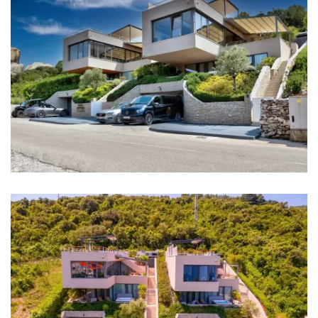
Klima
Grijanje
Podno grijanje
Internet
Sef
Krovna terasa
Kompletno ograđeno
Roštilj