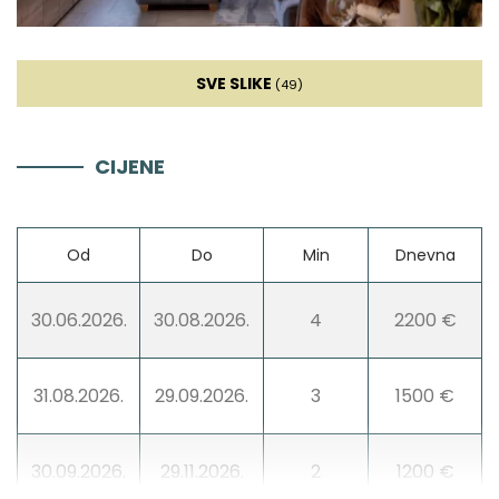
Pećnica
SVE SLIKE
(49)
Frižider
CIJENE
Mikrovalna
Kuhalo za vodu
Od
Do
Min
Dnevna
Toster
30.06.2026.
30.08.2026.
4
2200 €
Perilica suđa
31.08.2026.
29.09.2026.
3
1500 €
Ledomat
30.09.2026.
29.11.2026.
2
1200 €
Aparat za kavu