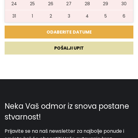
TV
24
25
26
27
28
29
30
31
1
2
3
4
5
6
Smart TV
Kauč na razvlačenje
POŠALJI UPIT
Zabava
Stolni tenis
Igraća konzola
Bicikle
SUP daska