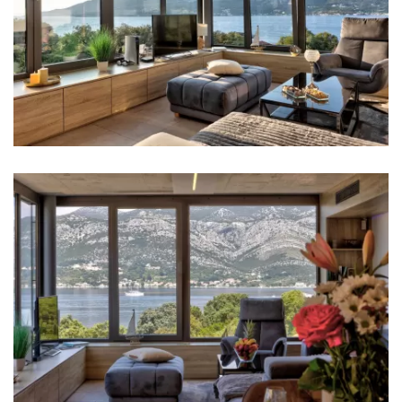
Kupaonica 3: umivaonik, wc, tuš
Perilica rublja
Sušilica rublja
Sušilo za kosu
Pegla za robu
Ručnici
Kuhinja
Štednjak