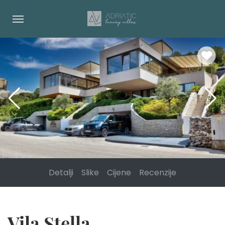
Detalji
Slike
Cijene
Recenzije
Vila Stella