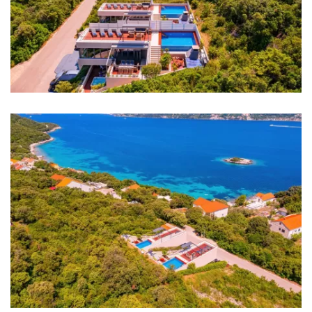
Autobusni kolodvor: 6 km
Marina: 6 km
Trajektna luka: 6 km
Zračna luka: 150 km
Sobe
Soba 1: Bračni krevet: 1
Soba 2: Bračni krevet: 1