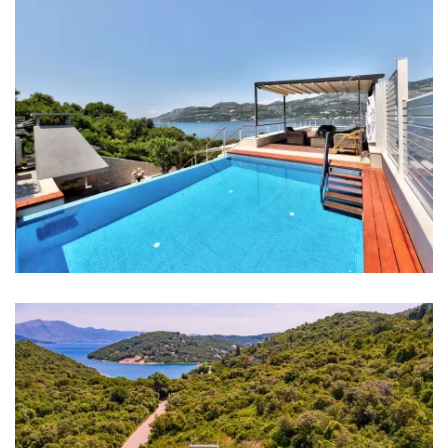
Centar grada: 6 km
Ljekarna: 6 km
Bolnica: 6 km
Trgovina: 1,5 km
Supermarket: 6 km
Banka: 6 km
Bankomat: 6 km
Autobusna stanica: 6 km