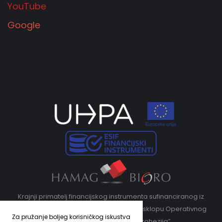
YouTube
Google
Krajnji primatelj financijskog instrumenta sufinanciranog iz
Europskog fonda za regionalni razvoj u sklopu Operativnog
Za pružanje boljeg korisničkog iskustva
programa „Konkurentnost i kohezija”