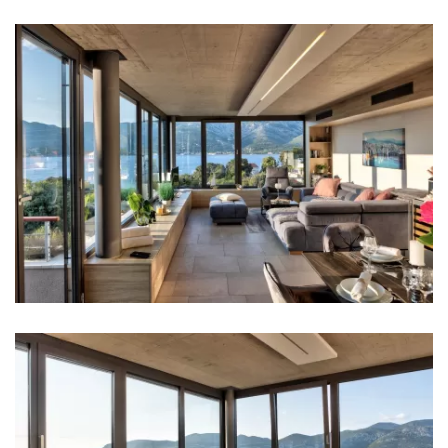
Soba 3: Krevet za jednu osobu: 2
Klima u svakoj sobi
TV u svakoj sobi
Krevetić za bebu
Posteljina
Kupaonice
Kupaonica 1: en suite, umivaonik, wc, tuš
Kupaonica 2: en suite, umivaonik, wc, tuš