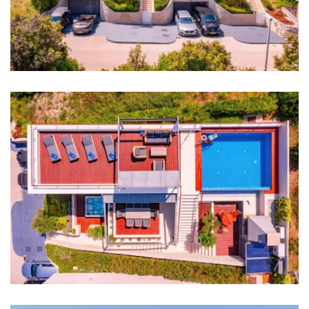
Zabranjeno održavanje zabava
Vez za brodove
Udaljenosti
More: 100 m
Plaža: 100 m
Restoran: 1 km
Kafić: 1 km
Noćni klub: 6 km