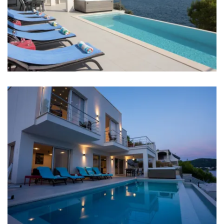
regije.
More: 15 m
Plaža: 15 m
Restoran: 3 km
Kafić: 3 km
Centar grada: 3 km
Trgovina: 3 km
Supermarket: 15 km
Sobe