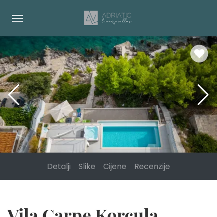
Detalji
Slike
Cijene
Recenzije
Vila Carpe Korcula