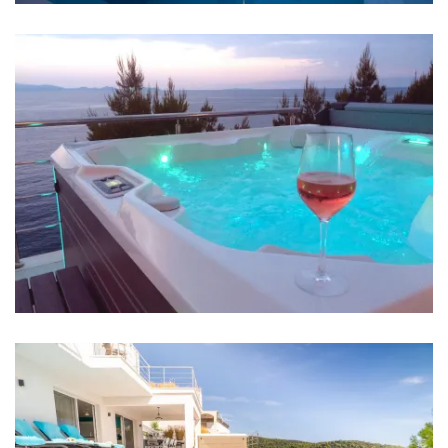
Soba 1: Bračni krevet: 1
Soba 2: Bračni krevet: 1
Soba 3: Bračni krevet: 1
Soba 4: Bračni krevet: 1
Soba 5: Krevet za jednu osobu: 4
Klima u svakoj sobi
TV u svakoj sobi
Krevetić za bebu