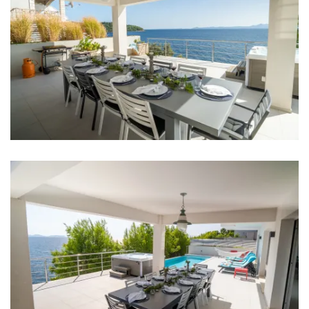
Mikrovalna
Kuhalo za vodu
Toster
Perilica suđa
Ledomat
Aparat za kavu
Posuđe
Hranilica