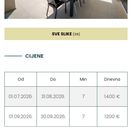
Hladnjak za vino
Mikser
SVE SLIKE
(39)
Blender
CIJENE
Dnevna soba
Od
Do
Min
Dnevna
Kauč
01.07.2026.
31.08.2026.
7
1400 €
Smart TV
Kućno kino
01.09.2026.
30.09.2026.
7
1200 €