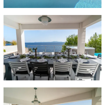
Perilica rublja
Sušilo za kosu
Pegla za robu
Ručnici
Kuhinja
Štednjak
Pećnica
Frižider