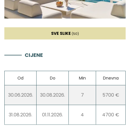
Pećnica
Frižider
SVE SLIKE
(50)
Mikrovalna
CIJENE
Kuhalo za vodu
Toster
Od
Do
Min
Dnevna
Perilica suđa
30.06.2026.
30.08.2026.
7
5700 €
Ledomat
31.08.2026.
01.11.2026.
4
4700 €
Aparat za kavu