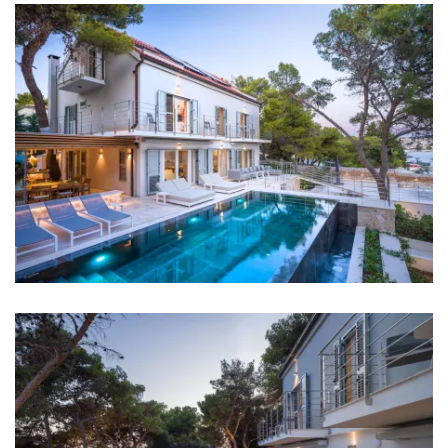
Grijanje
Sef
Kompletno ograđeno
Roštilj
Dnevno čišćenje
Udaljenosti
More: 3 m
Plaža: 3 m