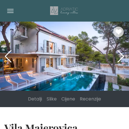
Detalji
Slike
Cijene
Recenzije
Vila Majerovica