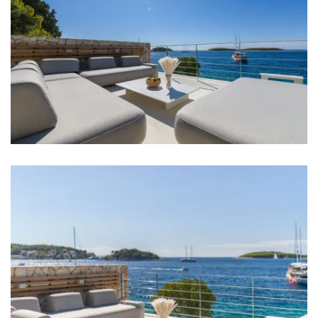
Kupaonica 11: umivaonik, wc
Perilica rublja
Sušilica rublja
Sušilo za kosu
Pegla za robu
Ručnici
Kuhinja
Štednjak