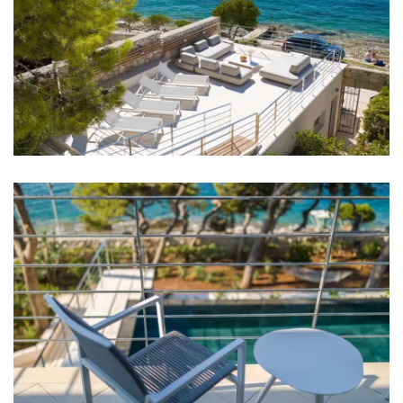
Klima u svakoj sobi
TV u svakoj sobi
Krevetić za bebu
Posteljina
Kupaonice
Kupaonica 1: en suite, umivaonik, wc, tuš
Kupaonica 2: en suite, umivaonik, wc, tuš