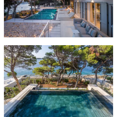
Restoran: 100 m
Kafić: 100 m
Centar grada: 1 km
Trgovina: 500 m
Zračna luka: Split Airport 22 km
Sobe
Soba 1: Bračni krevet: 1
Soba 2: Bračni krevet: 1