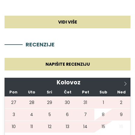
Posuđe
Hranilica
RECENZIJE
Mikser
NAPIŠITE RECENZIJU
Dnevna soba
Kolovoz
Kauč
Pon
Uto
Sri
Čet
Pet
Sub
Ned
TV
27
28
29
30
31
1
2
3
4
5
6
7
8
9
Sat TV
10
11
12
13
14
15
16