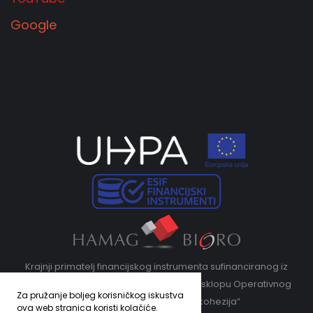
Google
Krajnji primatelj financijskog instrumenta sufinanciranog iz
Europskog fonda za regionalni razvoj u sklopu Operativnog
Za pružanje boljeg korisničkog iskustva
programa „Konkurentnost i kohezija”
ova web stranica koristi kolačiće.