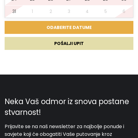
31
1
2
3
4
5
6
POŠALJI UPIT