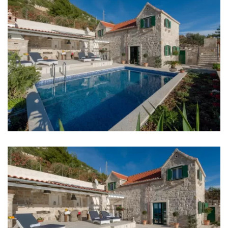
Bankomat: 6 km
Autobusna stanica: 6 km
Trajektna luka: 40 km
Zračna luka: 17 km
Sobe
Soba 1: Bračni krevet: 1
Soba 2: Bračni krevet: 1
Soba 3: Krevet za jednu osobu: 2