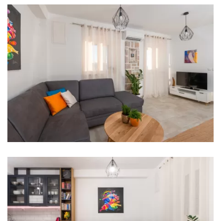
Kupaonica 3: en suite, umivaonik, wc, tuš
Perilica rublja
Sušilo za kosu
Pegla za robu
Ručnici
Kuhinja
Štednjak
Pećnica