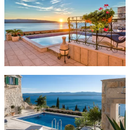
Grijanje
Internet
Sef
Roštilj
Udaljenosti
More: 200 m
Plaža: 200 m
Restoran: 100 m