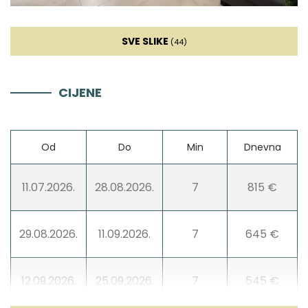
Hladnjak za vino
SVE SLIKE
(44)
Mikser
CIJENE
Blender
Od
Do
Min
Dnevna
Dnevna soba
11.07.2026.
28.08.2026.
7
815 €
Kauč
TV
29.08.2026.
11.09.2026.
7
645 €
Smart TV
12.09.2026.
25.09.2026.
7
545 €
DVD