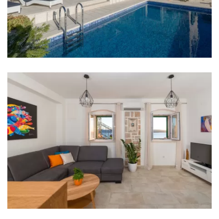
Klima u svakoj sobi
TV u svakoj sobi
Krevetić za bebu
Posteljina
Kupaonice
Kupaonica 1: en suite, umivaonik, wc, tuš
Kupaonica 2: en suite, umivaonik, wc, tuš