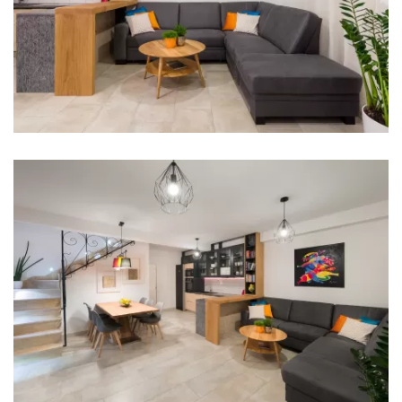
Frižider
Mikrovalna
Kuhalo za vodu
Toster
Perilica suđa
Aparat za kavu
Posuđe
Hranilica