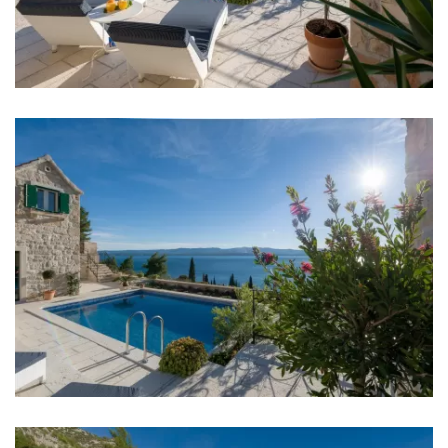
Kafić: 50 m
Noćni klub: 5 km
Centar grada: 6 km
Ljekarna: 6 km
Bolnica: 40 km
Trgovina: 6 km
Supermarket: 6 km
Banka: 6 km