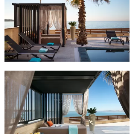
Soba 21: Bračni krevet: 1
Soba 22: Bračni krevet: 1
Soba 23: Bračni krevet: 1
Soba 24: Bračni krevet: 1
Klima u svakoj sobi
TV u svakoj sobi
Krevetić za bebu
Posteljina