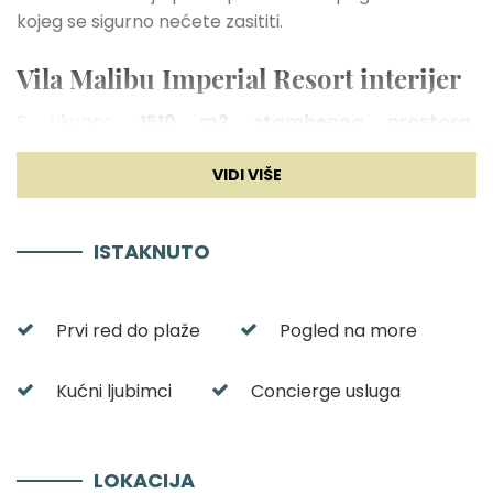
kojeg se sigurno nećete zasititi.
Vila Malibu Imperial Resort interijer
S ukupno
1510 m2 stambenog prostora,
podijeljenog
u dva moderna i luksuzna
arhitektonska djela
,
Golden Sky
i
Infinity Blue
,
ovaj resort može primiti i do
čak 48 gostiju u 24
spavaće sobe
.
U svakoj vili nalazi se po 12 soba
,
ISTAKNUTO
od kojih su
sve opremljene udobnim king-size
krevetima, SMART-TV-om, klima uređajem te
privatnom kupaonicom
kako bi svojim gostima
Prvi red do plaže
Pogled na more
osigurali maksimalnu udobnost. Iako je nedavno
dovršeni Malibu Imperial Resort osmišljen za veće
Kućni ljubimci
Concierge usluga
grupe, njegova podjela na apartmane svakom gostu
unutar grupe osigurava
privatnost i mir.
Svaka od
samostalnih smještajnih jedinica resorta opremljena
je
najsuvremenijim kuhinjama
LOKACIJA
koje sadrže svo