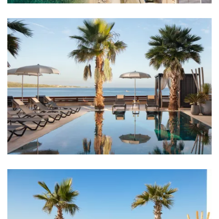
Trgovina: 300 m
Autobusni kolodvor: 1,2 km
Zračna luka: 30 km
Sobe
Soba 1: Bračni krevet: 1
Soba 2: Bračni krevet: 1
Soba 3: Bračni krevet: 1
Soba 4: Bračni krevet: 1