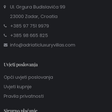
Ul. Grgura Budislavića 99
Ploča za kuhinja
23000 Zadar, Croatia
+385 97 751 9979
Dnevna soba
+385 98 665 825
Kauč
info@adriaticluxuryvillas.com
TV
Uvjeti poslovanja
Smart TV
Opći uvjeti poslovanja
Uvjeti kupnje
Zabava
Pravila privatnosti
Sigurno plaćanje