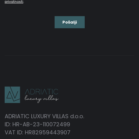
Pećnica
Frižider
Mikrovalna
Kuhalo za vodu
Toster
Perilica suđa
ADRIATIC LUXURY VILLAS d.o.o.
Aparat za kavu
ID: HR-AB-23-110072499
VAT ID: HR82959443907
Posuđe