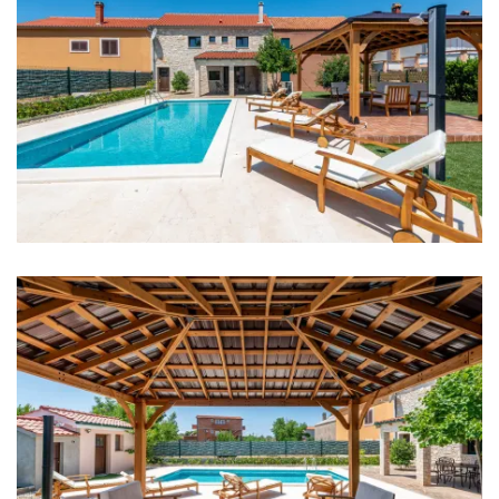
Autobusna stanica: 100 m
Autobusni kolodvor: 1 km
Marina: 100 m
Zračna luka: 30 km
Sobe
Soba 1: Bračni krevet: 1
Soba 2: Bračni krevet: 1