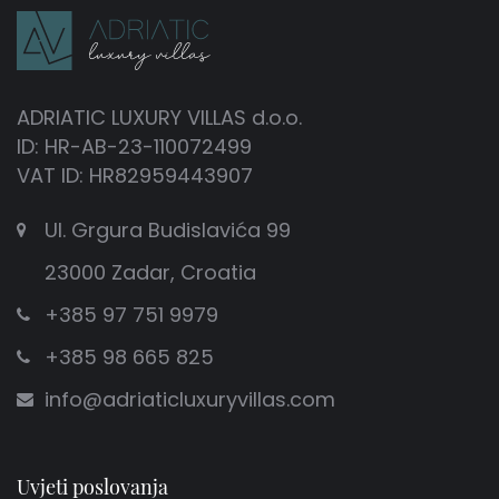
ADRIATIC LUXURY VILLAS d.o.o.
ID: HR-AB-23-110072499
VAT ID: HR82959443907
Ul. Grgura Budislavića 99
23000 Zadar, Croatia
+385 97 751 9979
+385 98 665 825
info@adriaticluxuryvillas.com
Uvjeti poslovanja