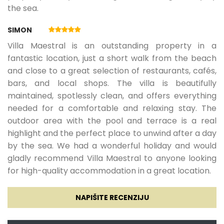
the sea.
24.08.2027.
31.08.2027.
5
300 €
SIMON
01.09.2027.
15.09.2027.
5
210 €
Villa Maestral is an outstanding property in a
fantastic location, just a short walk from the beach
and close to a great selection of restaurants, cafés,
16.09.2027.
30.09.2027.
5
185 €
bars, and local shops. The villa is beautifully
maintained, spotlessly clean, and offers everything
needed for a comfortable and relaxing stay. The
01.10.2027.
15.10.2027.
5
165 €
outdoor area with the pool and terrace is a real
highlight and the perfect place to unwind after a day
by the sea. We had a wonderful holiday and would
gladly recommend Villa Maestral to anyone looking
for high-quality accommodation in a great location.
NAPIŠITE RECENZIJU