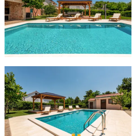
Podno grijanje
Internet
Kompletno ograđeno
Roštilj
Zabranjeno održavanje zabava
Udaljenosti
More: 100 m
Plaža: 100 m