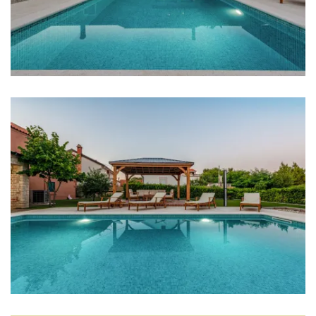
Aparat za kavu
Posuđe
Hranilica
Ploča za kuhinja
Dnevna soba
Kauč
TV