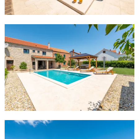
Restoran: 200 m
Kafić: 50 m
Centar grada: 100 m
Ljekarna: 500 m
Bolnica: 30 km
Trgovina: 200 m
Supermarket: 1 km
Bankomat: 20 m