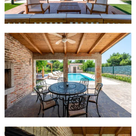
Klima u svakoj sobi
Posteljina
Kupaonice
Kupaonica 1: en suite, umivaonik, wc, tuš
Kupaonica 2: en suite, umivaonik, wc, tuš
Kupaonica 3: umivaonik, wc
Perilica rublja
Sušilica rublja