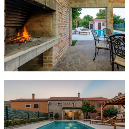
Sušilo za kosu
Ručnici
Kuhinja
Štednjak
Pećnica
Frižider
Mikrovalna
Ledomat