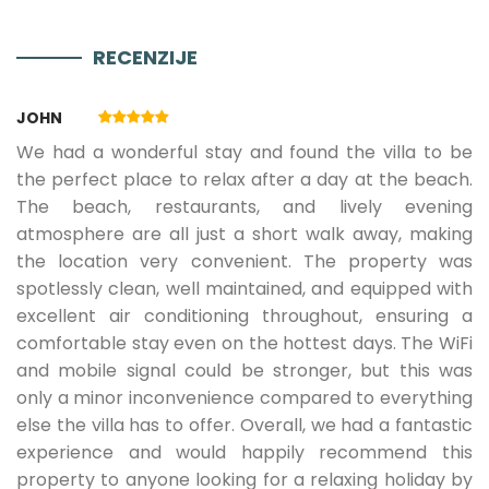
RECENZIJE
01.10.2026.
15.10.2026.
5
165 €
JOHN
01.05.2027.
31.05.2027.
5
165 €
We had a wonderful stay and found the villa to be
the perfect place to relax after a day at the beach.
The beach, restaurants, and lively evening
01.06.2027.
15.06.2027.
5
190 €
atmosphere are all just a short walk away, making
the location very convenient. The property was
16.06.2027.
30.06.2027.
5
270 €
spotlessly clean, well maintained, and equipped with
excellent air conditioning throughout, ensuring a
comfortable stay even on the hottest days. The WiFi
01.07.2027.
08.07.2027.
5
300 €
and mobile signal could be stronger, but this was
only a minor inconvenience compared to everything
else the villa has to offer. Overall, we had a fantastic
09.07.2027.
23.08.2027.
5
380 €
experience and would happily recommend this
property to anyone looking for a relaxing holiday by