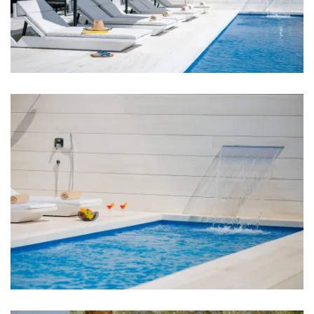
Perilica rublja
Sušilica rublja
Sušilo za kosu
Pegla za robu
Ručnici
Kuhinja
Štednjak
Pećnica