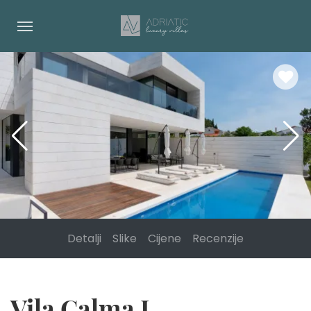
Detalji
Slike
Cijene
Recenzije
Vila Calma I