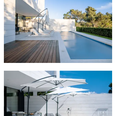
Krevetić za bebu
Posteljina
Kupaonice
Kupaonica 1: en suite, umivaonik, wc, tuš, kada
Kupaonica 2: en suite, umivaonik, wc, tuš, kada
Kupaonica 3: en suite, umivaonik, wc, tuš
Kupaonica 4: en suite, umivaonik, wc, tuš
Kupaonica 5: umivaonik, wc, tuš