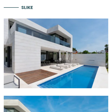
SLIKE
Parking
Klima
Grijanje
Internet
Sef
Roštilj
Vez za brodove
Dnevno čišćenje