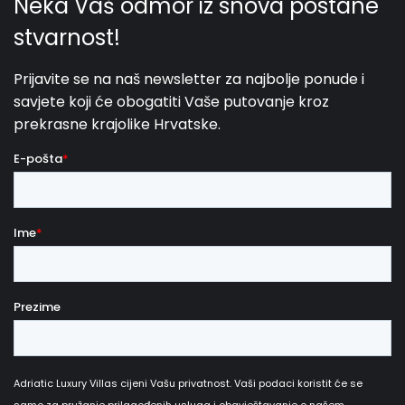
21.08.2027.
27.08.2027.
7
1150 €
28.08.2027.
03.09.2027.
7
830 €
04.09.2027.
17.09.2027.
5
700 €
18.09.2027.
18.12.2027.
4
610 €
Kućni ljubimci su dobrodošli uz nadoplatu od 20
€ po danu / po ljubimcu, plativo u gotovini po
dolasku.