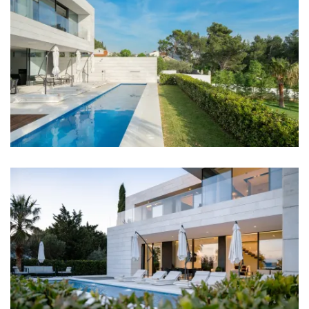
Udaljenosti
More: 50 m
Plaža: 50 m
Restoran: 120 m
Kafić: 60 m
Centar grada: 40 m
Trgovina: 160 m
Zračna luka: Zadar Airport 42 km