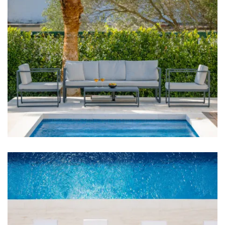
Frižider
Mikrovalna
Kuhalo za vodu
Toster
Perilica suđa
Aparat za kavu
Posuđe
Hranilica