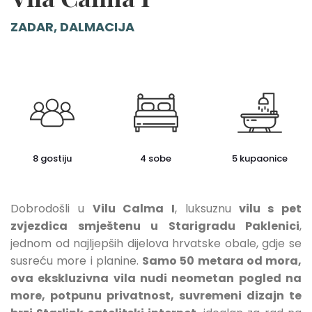
ZADAR, DALMACIJA
8 gostiju
4 sobe
5 kupaonice
Dobrodošli u
Vilu Calma I
, luksuznu
vilu s pet
zvjezdica smještenu u Starigradu Paklenici
,
jednom od najljepših dijelova hrvatske obale, gdje se
susreću more i planine.
Samo 50 metara od mora,
ova ekskluzivna vila nudi neometan pogled na
more, potpunu privatnost, suvremeni dizajn te