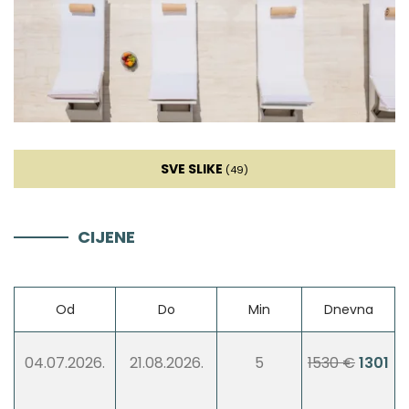
Mikser
Dnevna soba
Kauč
SVE SLIKE
(49)
Smart TV
CIJENE
Kamin
Od
Do
Min
Dnevna
Zabava
04.07.2026.
21.08.2026.
5
1530 €
1301
Bicikle